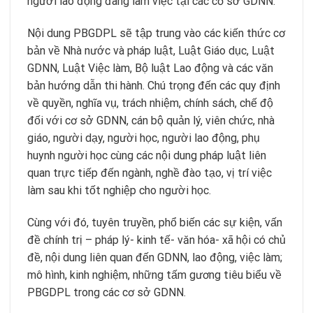
người lao động đang làm việc tại các cơ sở GDNN.
Nội dung PBGDPL sẽ tập trung vào các kiến ​​thức cơ
bản về Nhà nước và pháp luật, Luật Giáo dục, Luật
GDNN, Luật Việc làm, Bộ luật Lao động và các văn
bản hướng dẫn thi hành. Chú trọng đến các quy định
về quyền, nghĩa vụ, trách nhiệm, chính sách, chế độ
đối với cơ sở GDNN, cán bộ quản lý, viên chức, nhà
giáo, người dạy, người học, người lao động, phụ
huynh người học cùng các nội dung pháp luật liên
quan trực tiếp đến ngành, nghề đào tạo, vị trí việc
làm sau khi tốt nghiệp cho người học.
Cùng với đó, tuyên truyền, phổ biến các sự kiện, vấn
đề chính trị – pháp lý- kinh tế- văn hóa- xã hội có chủ
đề, nội dung liên quan đến GDNN, lao động, việc làm;
mô hình, kinh nghiệm, những tấm gương tiêu biểu về
PBGDPL trong các cơ sở GDNN.