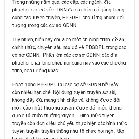
Trong những năm qua, các cấp, các ngành, địa
phương, các cơ sở GDNN đã có nhiều cố gắng trong
công tác tuyên truyền, PBGDPL cho từng nhóm đối
tượng trong các cơ sở GDNN.
Tuy nhiên, hiện nay chưa có một chương trình, đề án
chính thức, chuyên sâu nào đó về PBGDPL trong các
cơ sở GDNN. Phần lớn các cơ sở GDNN, các địa
phương, phải lồng ghép nội dung này vào các chương
trình, hoạt động khác.
Hoạt động PBGDPL tại các cơ sở GDNN bởi vậy
còn nhiều hạn chế. Nội dung tuyên truyền sơ sài,
không đầy đủ, mang tính chắp vá, không được đổi
mới, cập nhật thường xuyên. được đổi mới, không
được tổ chức thường xuyên…. Hình thức tuyên
truyền còn đơn điệu, chủ yếu thực hiện các hình thức
tuyên truyền truyền thống như tổ chức hội nghị, tập
huấn, phát tờ rơi, ấn phẩm…