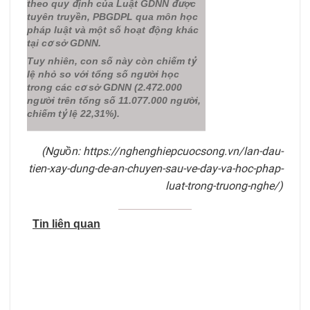
theo quy định của Luật GDNN được
tuyên truyền, PBGDPL qua môn học
pháp luật và một số hoạt động khác
tại cơ sở GDNN.
Tuy nhiên, con số này còn chiếm tỷ
lệ nhỏ so với tổng số người học
trong các cơ sở GDNN (2.472.000
người trên tổng số 11.077.000 người,
chiếm tỷ lệ 22,31%).
(Nguồn: https://nghenghiepcuocsong.vn/lan-dau-
tien-xay-dung-de-an-chuyen-sau-ve-day-va-hoc-phap-
luat-trong-truong-nghe/)
Tin liên quan