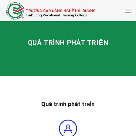
Skip
to
TRƯỜNG CAO ĐẲNG NGHỀ HẢI DƯƠNG
content
QUÁ TRÌNH PHÁT TRIỂN
Quá trình phát triển