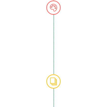
2011 – 2015, định hướng đến năm 2020
2014
Được lựa chọn là 1 trong 45 trường ưu tiên đầu tư
tập trung theo tiêu chí trường nghề chất lượng cao
theo Quyết định số 761/QĐ-TTg ngày 23/5/2014
của Thủ tướng Chính phủ.