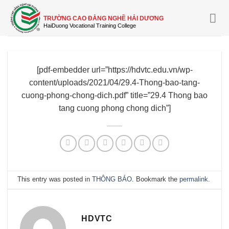
Skip
to
TRƯỜNG CAO ĐẲNG NGHỀ HẢI DƯƠNG
content
[pdf-embedder url=”https://hdvtc.edu.vn/wp-
content/uploads/2021/04/29.4-Thong-bao-tang-
cuong-phong-chong-dich.pdf” title=”29.4 Thong bao
tang cuong phong chong dich”]
This entry was posted in
THÔNG BÁO
. Bookmark the
permalink
.
HDVTC