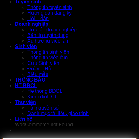
Tuyển sinh
Thông tin tuyển sinh
Hướng dẫn đăng ký
Hỏi – đáp
Doanh nghiệp
Hợp tác doanh nghiệp
Bản tin tuyển dụng
Xu hướng việc làm
Sinh viên
Thông tin sinh viên
Thông tin việc làm
Cựu Sinh viên
Đoàn – Hội
Biểu mẫu
THÔNG BÁO
HT BĐCL
Hệ thống BĐCL
Kiểm định CL
Thư viện
Tài nguyên số
Danh mục tài liệu, giáo trình
Liên hệ
WooCommerce not Found