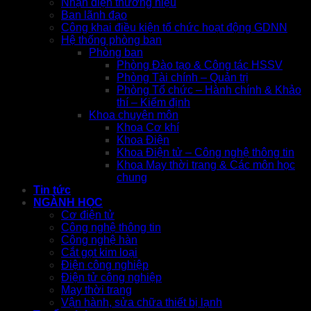
Nhận diện thương hiệu
Ban lãnh đạo
Công khai điều kiện tổ chức hoạt động GDNN
Hệ thống phòng ban
Phòng ban
Phòng Đào tạo & Công tác HSSV
Phòng Tài chính – Quản trị
Phòng Tổ chức – Hành chính & Khảo
thí – Kiểm định
Khoa chuyên môn
Khoa Cơ khí
Khoa Điện
Khoa Điện tử – Công nghệ thông tin
Khoa May thời trang & Các môn học
chung
Tin tức
NGÀNH HỌC
Cơ điện tử
Công nghệ thông tin
Công nghệ hàn
Cắt gọt kim loại
Điện công nghiệp
Điện tử công nghiệp
May thời trang
Vận hành, sửa chữa thiết bị lạnh