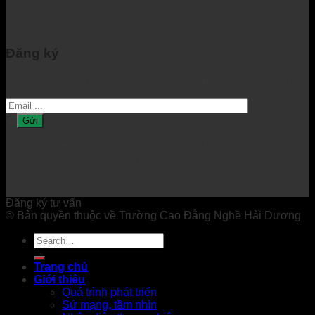
Đăng ký
Đăng ký để nhận được được thông tin mới nhất từ chúng tôi.
Đang online: 0 Hôm nay: 86 Tháng này: 8003
Tổng lượt truy cập: 199986
Đăng ký tư vấn
© Bản quyền thuộc về Trường Cao Đẳng Nghề Hải Dương
Trang chủ
Giới thiệu
Quá trình phát triển
Sứ mạng, tầm nhìn