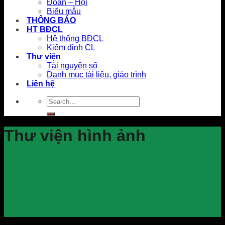
Đoàn – Hội
Biểu mẫu
THÔNG BÁO
HT BĐCL
Hệ thống BĐCL
Kiểm định CL
Thư viện
Tài nguyên số
Danh mục tài liệu, giáo trình
Liên hệ
Thư viện hình ảnh