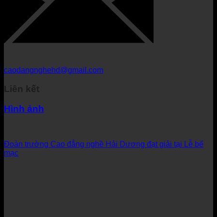
caodangnghehd@gmail.com
Liên kết
Hình ảnh
Đoàn trường Cao đẳng nghề Hải Dương đạt giải tại Lễ bế
mạc