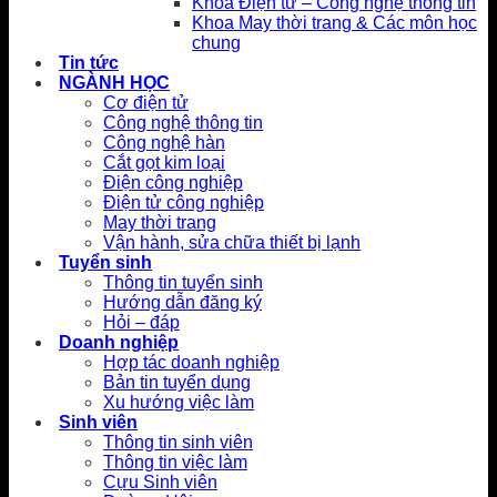
Khoa Điện tử – Công nghệ thông tin
Khoa May thời trang & Các môn học
chung
Tin tức
NGÀNH HỌC
Cơ điện tử
Công nghệ thông tin
Công nghệ hàn
Cắt gọt kim loại
Điện công nghiệp
Điện tử công nghiệp
May thời trang
Vận hành, sửa chữa thiết bị lạnh
Tuyển sinh
Thông tin tuyển sinh
Hướng dẫn đăng ký
Hỏi – đáp
Doanh nghiệp
Hợp tác doanh nghiệp
Bản tin tuyển dụng
Xu hướng việc làm
Sinh viên
Thông tin sinh viên
Thông tin việc làm
Cựu Sinh viên