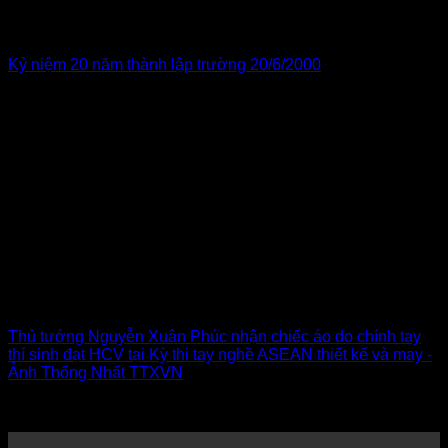
Kỷ niệm 20 năm thành lập trường 20/6/2000
Thủ tướng Nguyễn Xuân Phúc nhận chiếc áo do chính tay
thí sinh đạt HCV tại Kỳ thi tay nghề ASEAN thiết kế và may -
Ảnh Thống Nhất TTXVN