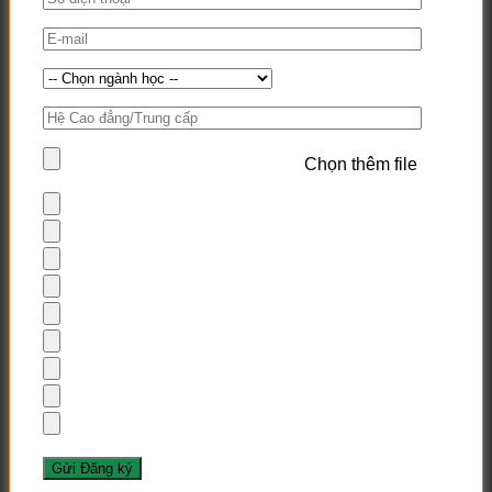
Chọn thêm file