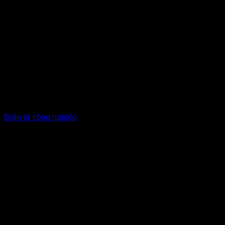
Điện tử công nghiệp