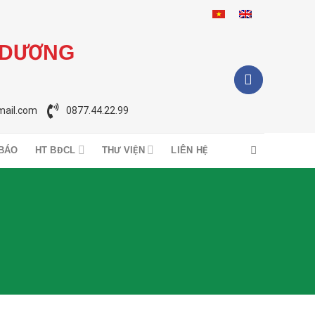
 DƯƠNG
ail.com
0877.44.22.99
BÁO
HT BĐCL
THƯ VIỆN
LIÊN HỆ