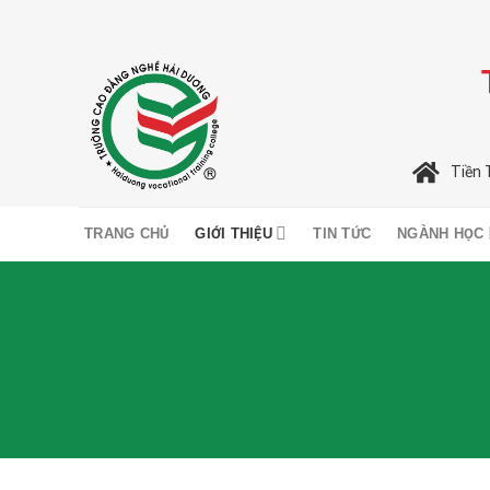
Skip
to
content
Tiền 
TRANG CHỦ
GIỚI THIỆU
TIN TỨC
NGÀNH HỌC