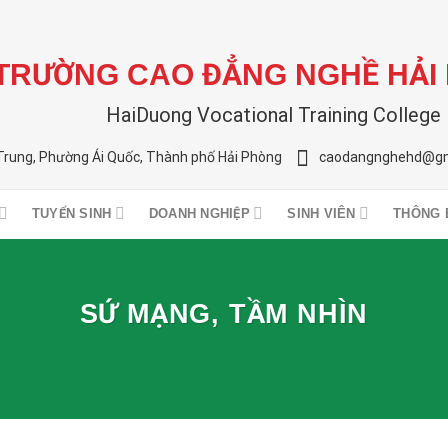
TRƯỜNG CAO ĐẲNG NGHỀ HẢI
HaiDuong Vocational Training College
Trung, Phường Ái Quốc, Thành phố Hải Phòng
caodangnghehd@gm
TUYỂN SINH
DOANH NGHIỆP
SINH VIÊN
THÔNG 
SỨ MẠNG, TẦM NHÌN