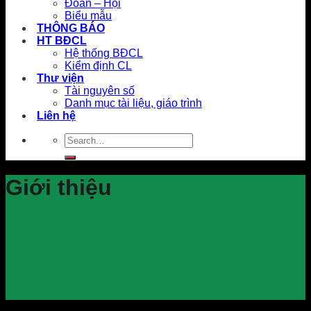
Đoàn – Hội
Biểu mẫu
THÔNG BÁO
HT BĐCL
Hệ thống BĐCL
Kiểm định CL
Thư viện
Tài nguyên số
Danh mục tài liệu, giáo trình
Liên hệ
Giới thiệu