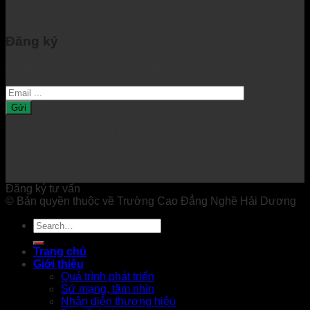
Đăng ký
Đăng ký để nhận được được thông tin mới nhất từ chúng tôi.
Đang online: 0 Hôm nay: 86 Tháng này: 7919
Tổng lượt truy cập: 200303
Đăng ký tư vấn
© Bản quyền thuộc về Trường Cao Đẳng Nghề Hải Dương
Trang chủ
Giới thiệu
Quá trình phát triển
Sứ mạng, tầm nhìn
Nhận diện thương hiệu