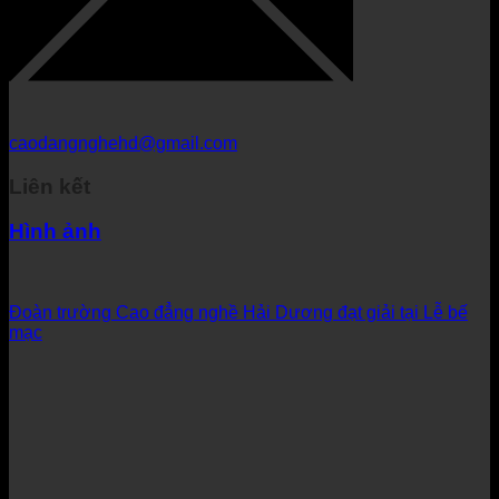
caodangnghehd@gmail.com
Liên kết
Hình ảnh
Đoàn trường Cao đẳng nghề Hải Dương đạt giải tại Lễ bế
mạc