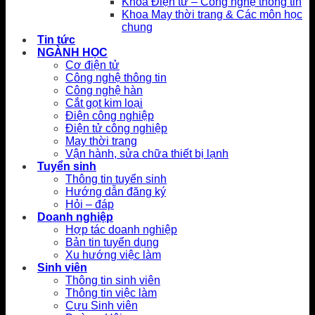
Khoa Điện tử – Công nghệ thông tin
Khoa May thời trang & Các môn học
chung
Tin tức
NGÀNH HỌC
Cơ điện tử
Công nghệ thông tin
Công nghệ hàn
Cắt gọt kim loại
Điện công nghiệp
Điện tử công nghiệp
May thời trang
Vận hành, sửa chữa thiết bị lạnh
Tuyển sinh
Thông tin tuyển sinh
Hướng dẫn đăng ký
Hỏi – đáp
Doanh nghiệp
Hợp tác doanh nghiệp
Bản tin tuyển dụng
Xu hướng việc làm
Sinh viên
Thông tin sinh viên
Thông tin việc làm
Cựu Sinh viên