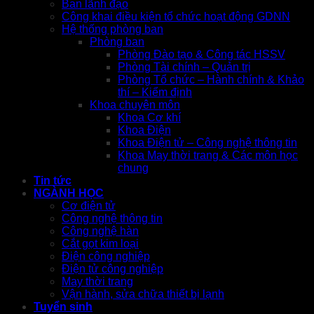
Ban lãnh đạo
Công khai điều kiện tổ chức hoạt động GDNN
Hệ thống phòng ban
Phòng ban
Phòng Đào tạo & Công tác HSSV
Phòng Tài chính – Quản trị
Phòng Tổ chức – Hành chính & Khảo
thí – Kiểm định
Khoa chuyên môn
Khoa Cơ khí
Khoa Điện
Khoa Điện tử – Công nghệ thông tin
Khoa May thời trang & Các môn học
chung
Tin tức
NGÀNH HỌC
Cơ điện tử
Công nghệ thông tin
Công nghệ hàn
Cắt gọt kim loại
Điện công nghiệp
Điện tử công nghiệp
May thời trang
Vận hành, sửa chữa thiết bị lạnh
Tuyển sinh