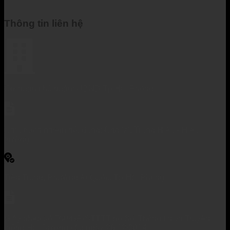
Thông tin liên hệ
Cơ quan chủ quản: UBND Tp Hải Phòng
Chịu trách nhiệm nội dung: Ông Vũ Trung Hiếu - Hiệu
trưởng
Tiền Trung, Phường Ái Quốc, Tp Hải Phòng
Giấy phép số 760/GP-STTTT do Sở Thông tin và Truyền
thông Hải Dương cấp ngày 26/12/2014