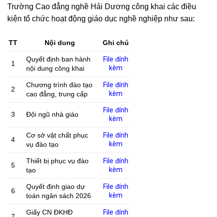
Trường Cao đẳng nghề Hải Dương công khai các điều
kiện tổ chức hoạt động giáo dục nghề nghiệp như sau:
TT
Nội dung
Ghi chú
Quyết định ban hành
File đính
1
kèm
nội dung công khai
Chương trình đào tạo
File đính
2
kèm
cao đẳng, trung cấp
File đính
3
Đội ngũ nhà giáo
kèm
Cơ sở vật chất phục
File đính
4
kèm
vụ đào tạo
Thiết bị phục vụ đào
File đính
5
kèm
tạo
Quyết định giao dự
File đính
6
kèm
toán ngân sách 2026
Giấy CN ĐKHĐ
File đính
7