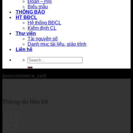
Đoàn – Hội
Biểu mẫu
THÔNG BÁO
HT BĐCL
Hệ thống BĐCL
Kiểm định CL
Thư viện
Tài nguyên số
Danh mục tài liệu, giáo trình
Liên hệ
[woocommerce_cart]
Thông tin liên hệ