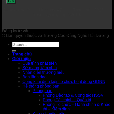
Đang online: 0 Hôm nay: 47 Tháng này: 7925
Tổng lượt truy cập: 200103
Đăng ký tư vấn
© Bản quyền thuộc về Trường Cao Đẳng Nghề Hải Dương
Trang chủ
Giới thiệu
Quá trình phát triển
Sứ mạng, tầm nhìn
Nhận diện thương hiệu
Ban lãnh đạo
Công khai điều kiện tổ chức hoạt động GDNN
Hệ thống phòng ban
Phòng ban
Phòng Đào tạo & Công tác HSSV
Phòng Tài chính – Quản trị
Phòng Tổ chức – Hành chính & Khảo
thí – Kiểm định
Khoa chuyên môn