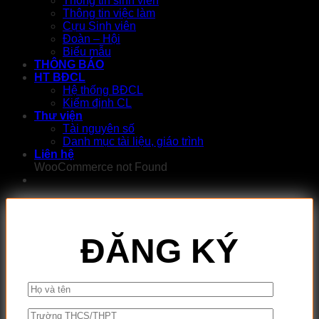
Thông tin sinh viên
Thông tin việc làm
Cựu Sinh viên
Đoàn – Hội
Biểu mẫu
THÔNG BÁO
HT BĐCL
Hệ thống BĐCL
Kiểm định CL
Thư viện
Tài nguyên số
Danh mục tài liệu, giáo trình
Liên hệ
WooCommerce not Found
ĐĂNG KÝ