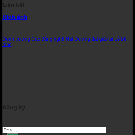
Liên kết
Hình ảnh
Đoàn trường Cao đẳng nghề Hải Dương đạt giải tại Lễ bế
mạc
Đăng ký
Đăng ký để nhận được được thông tin mới nhất từ chúng tôi.