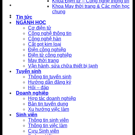
Khoa Điện tử – Công nghệ thông tin
Khoa May thời trang & Các môn học
chung
Tin tức
NGÀNH HỌC
Cơ điện tử
Công nghệ thông tin
Công nghệ hàn
Cắt gọt kim loại
Điện công nghiệp
Điện tử công nghiệp
May thời trang
Vận hành, sửa chữa thiết bị lạnh
Tuyển sinh
Thông tin tuyển sinh
Hướng dẫn đăng ký
Hỏi – đáp
Doanh nghiệp
Hợp tác doanh nghiệp
Bản tin tuyển dụng
Xu hướng việc làm
Sinh viên
Thông tin sinh viên
Thông tin việc làm
Cựu Sinh viên