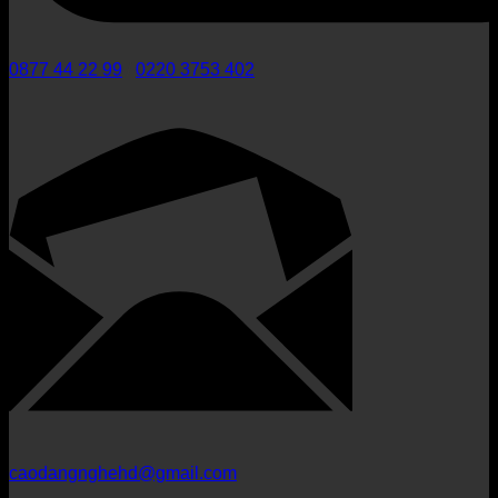
0877 44 22 99
/
0220 3753 402
caodangnghehd@gmail.com