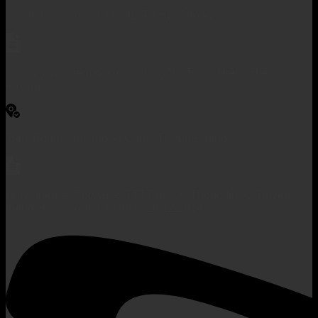
Cơ quan chủ quản: UBND Tp Hải Phòng
Chịu trách nhiệm nội dung: Ông Vũ Trung Hiếu - Hiệu
trưởng
Tiền Trung, Phường Ái Quốc, Tp Hải Phòng
Giấy phép số 760/GP-STTTT do Sở Thông tin và Truyền
thông Hải Dương cấp ngày 26/12/2014