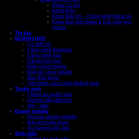
Khoa Cơ khí
Khoa Điện
Khoa Điện tử – Công nghệ thông tin
Khoa May thời trang & Các môn học
chung
Tin tức
NGÀNH HỌC
Cơ điện tử
Công nghệ thông tin
Công nghệ hàn
Cắt gọt kim loại
Điện công nghiệp
Điện tử công nghiệp
May thời trang
Vận hành, sửa chữa thiết bị lạnh
Tuyển sinh
Thông tin tuyển sinh
Hướng dẫn đăng ký
Hỏi – đáp
Doanh nghiệp
Hợp tác doanh nghiệp
Bản tin tuyển dụng
Xu hướng việc làm
Sinh viên