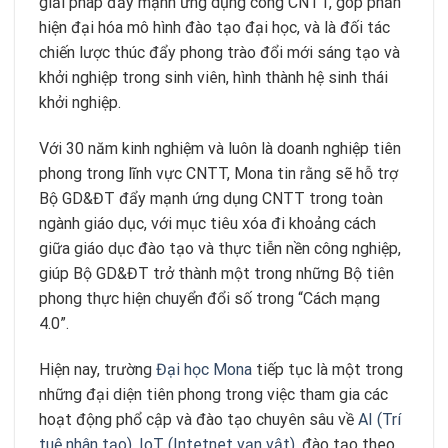
giải pháp đẩy mạnh ứng dụng công CNTT, góp phần
hiện đại hóa mô hình đào tạo đại học, và là đối tác
chiến lược thúc đẩy phong trào đổi mới sáng tạo và
khởi nghiệp trong sinh viên, hình thành hệ sinh thái
khởi nghiệp.
Với 30 năm kinh nghiệm và luôn là doanh nghiệp tiên
phong trong lĩnh vực CNTT, Mona tin rằng sẽ hỗ trợ
Bộ GD&ĐT đẩy mạnh ứng dụng CNTT trong toàn
ngành giáo dục, với mục tiêu xóa đi khoảng cách
giữa giáo dục đào tạo và thực tiễn nền công nghiệp,
giúp Bộ GD&ĐT trở thành một trong những Bộ tiên
phong thực hiện chuyển đổi số trong “Cách mạng
4.0”.
Hiện nay, trường
Đại học Mona
tiếp tục là một trong
những đại diện tiên phong trong việc tham gia các
hoạt động phổ cập và đào tạo chuyên sâu về
AI (Trí
tuệ nhân tạo)
,
IoT (Intetnet vạn vật)
, đào tạo theo