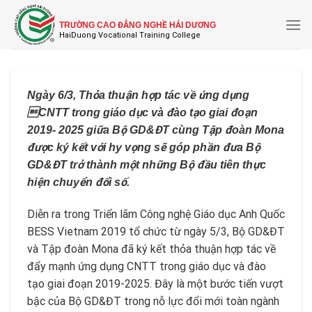
Skip
to
TRƯỜNG CAO ĐẲNG NGHỀ HẢI DƯƠNG
content
Ngày 6/3, Thỏa thuận hợp tác về ứng dụng
CNTT trong giáo dục và đào tạo giai đoạn
2019- 2025 giữa Bộ GD&ĐT cùng Tập đoàn Mona
được ký kết với hy vọng sẽ góp phần đưa Bộ
GD&ĐT trở thành một những Bộ đầu tiên thực
hiện chuyển đổi số.
Diễn ra trong Triển lãm Công nghệ Giáo dục Anh Quốc
BESS Vietnam 2019 tổ chức từ ngày 5/3, Bộ GD&ĐT
và Tập đoàn Mona đã ký kết thỏa thuận hợp tác về
đẩy mạnh ứng dụng CNTT trong giáo dục và đào
tạo giai đoạn 2019-2025. Đây là một bước tiến vượt
bậc của Bộ GD&ĐT trong nỗ lực đổi mới toàn ngành