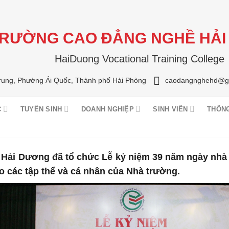
RƯỜNG CAO ĐẲNG NGHỀ HẢ
HaiDuong Vocational Training College
rung, Phường Ái Quốc, Thành phố Hải Phòng
caodangnghehd@g
C
TUYỂN SINH
DOANH NGHIỆP
SINH VIÊN
THÔN
Hải Dương đã tổ chức Lễ kỷ niệm 39 năm ngày nhà 
o các tập thể và cá nhân của Nhà trường.