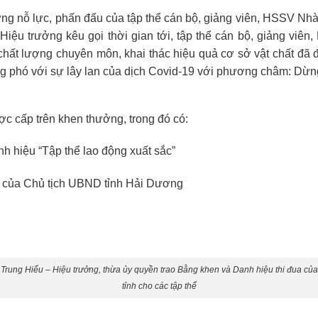
ững nỗ lực, phấn đấu của tập thể cán bộ, giảng viên, HSSV Nh
Hiệu trưởng kêu gọi thời gian tới, tập thể cán bộ, giảng viên
hất lượng chuyên môn, khai thác hiệu quả cơ sở vật chất đã 
 ứng phó với sự lây lan của dịch Covid-19 với phương châm: D
ợc cấp trên khen thưởng, trong đó có:
 hiệu “Tập thể lao động xuất sắc”
n của Chủ tịch UBND tỉnh Hải Dương
 Trung Hiếu – Hiệu trưởng, thừa ủy quyền trao Bằng khen và Danh hiệu thi đua c
tỉnh cho các tập thể