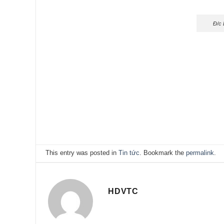
Đ/c 
This entry was posted in
Tin tức
. Bookmark the
permalink
.
HDVTC