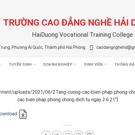
TRƯỜNG CAO ĐẲNG NGHỀ HẢI
HaiDuong Vocational Training College
Trung, Phường Ái Quốc, Thành phố Hải Phòng
caodangnghehd@gm
TUYỂN SINH
DOANH NGHIỆP
SINH VIÊN
THÔNG BÁ
ontent/uploads/2021/06/2Tang-cuong-cac-bien-phap-phong-chon
cac bien phap phong chong dich tu ngay 2.6.21″]
download