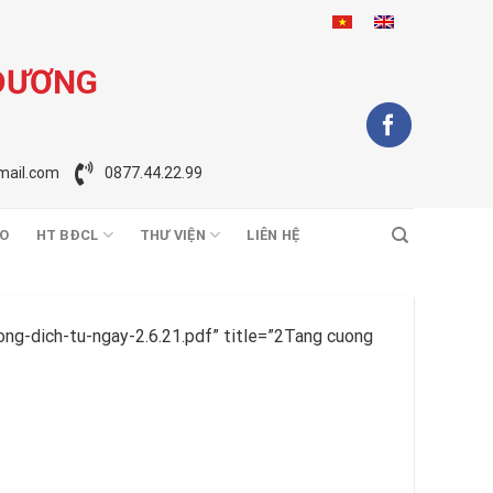
 DƯƠNG
ail.com
0877.44.22.99
O
HT BĐCL
THƯ VIỆN
LIÊN HỆ
g-dich-tu-ngay-2.6.21.pdf” title=”2Tang cuong