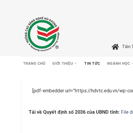
Skip
to
content
Tiền 
TRANG CHỦ
GIỚI THIỆU
TIN TỨC
NGÀNH HỌC
[pdf-embedder url=”https://hdvtc.edu.vn/wp-c
Tải về Quyết định số 2036 của UBND tỉnh:
File 