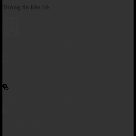
Thông tin liên hệ
Cơ quan chủ quản: UBND Tp Hải Phòng
Chịu trách nhiệm nội dung: Ông Vũ Trung Hiếu - Hiệu
trưởng
Tiền Trung, Phường Ái Quốc, Tp Hải Phòng
Giấy phép số 760/GP-STTTT do Sở Thông tin và Truyền
thông Hải Dương cấp ngày 26/12/2014