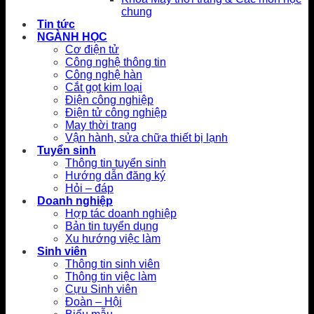
chung
Tin tức
NGÀNH HỌC
Cơ điện tử
Công nghệ thông tin
Công nghệ hàn
Cắt gọt kim loại
Điện công nghiệp
Điện tử công nghiệp
May thời trang
Vận hành, sửa chữa thiết bị lạnh
Tuyển sinh
Thông tin tuyển sinh
Hướng dẫn đăng ký
Hỏi – đáp
Doanh nghiệp
Hợp tác doanh nghiệp
Bản tin tuyển dụng
Xu hướng việc làm
Sinh viên
Thông tin sinh viên
Thông tin việc làm
Cựu Sinh viên
Đoàn – Hội