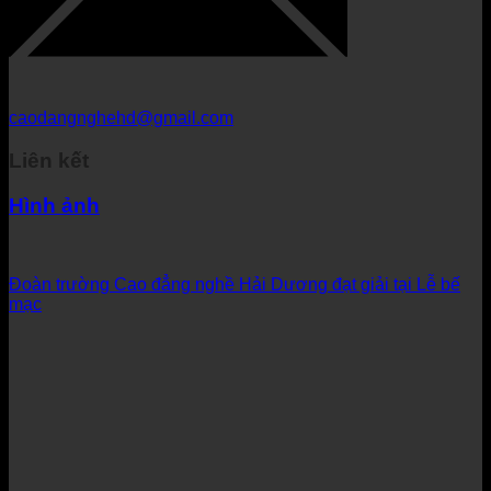
caodangnghehd@gmail.com
Liên kết
Hình ảnh
Đoàn trường Cao đẳng nghề Hải Dương đạt giải tại Lễ bế
mạc