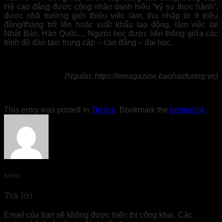
Hệ cao đẳng được công nhận danh hiệu “kỹ sư thực hành”,
được nhà trường giới thiêu việc làm, thu nhập từ 8 triệu
đồng/tháng trở lên hoặc xuất khẩu lao động, làm việc tại
Nhật Bản, Hàn Quốc… Người học được liên thông giữa các
trình độ đào tạo: trung cấp – cao đẳng – đại học.
(Nguồn: https://emagazine.baohaiduong.vn)
This entry was posted in
Tin tức
. Bookmark the
permalink
.
hdvtc
Trả lời
Email của bạn sẽ không được hiển thị công khai.
Các