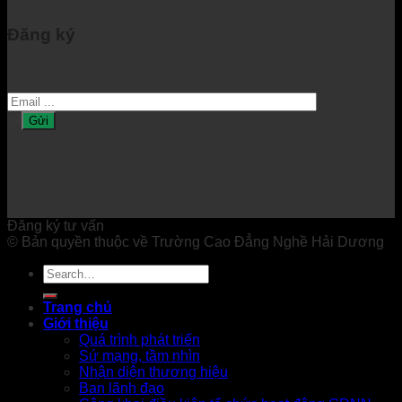
Đăng ký
Đăng ký để nhận được được thông tin mới nhất từ chúng tôi.
Đang online: 0 Hôm nay: 111 Tháng này: 7345
Tổng lượt truy cập: 200628
Đăng ký tư vấn
© Bản quyền thuộc về Trường Cao Đẳng Nghề Hải Dương
Trang chủ
Giới thiệu
Quá trình phát triển
Sứ mạng, tầm nhìn
Nhận diện thương hiệu
Ban lãnh đạo