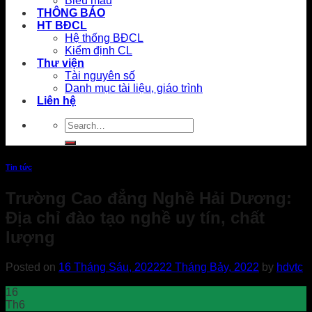
Biểu mẫu
THÔNG BÁO
HT BĐCL
Hệ thống BĐCL
Kiểm định CL
Thư viện
Tài nguyên số
Danh mục tài liệu, giáo trình
Liên hệ
Tin tức
Trường Cao đẳng Nghề Hải Dương:
Địa chỉ đào tạo nghề uy tín, chất
lượng
Posted on
16 Tháng Sáu, 2022
22 Tháng Bảy, 2022
by
hdvtc
16
Th6