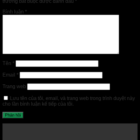
trường bắt buộc được đánh dấu
*
Bình luận
*
Tên
*
Email
*
Trang web
Lưu tên của tôi, email, và trang web trong trình duyệt này
cho lần bình luận kế tiếp của tôi.