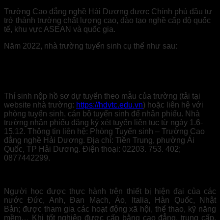
Trường Cao đẳng nghề Hải Dương được Chính phủ đầu tư
trở thành trường chất lượng cao, đào tạo nghề cấp độ quốc
tế, khu vực ASEAN và quốc gia.
Năm 2022, nhà trường tuyển sinh cụ thể như sau:
Thí sinh nộp hồ sơ dự tuyển theo mẫu của trường (tải tại
website nhà trường:
https://hdvtc.edu.vn
) hoặc liên hệ với
phòng tuyển sinh, cán bộ tuyển sinh để nhận phiếu. Nhà
trường nhận phiếu đăng ký xét tuyển liên tục từ ngày 1.6-
15.12. Thông tin liên hệ: Phòng Tuyển sinh – Trường Cao
đẳng nghề Hải Dương. Địa chỉ: Tiền Trung, phường Ái
Quốc, TP Hải Dương. Điện thoại: 02203. 753. 402;
0877442299.
Người học được thực hành trên thiết bị hiện đại của các
nước Đức, Anh, Đan Mạch, Áo, Italia, Hàn Quốc, Nhật
Bản; được tham gia các hoạt động xã hội, thể thao, kỹ năng
mềm… Khi tốt nghiệp được cấp bằng cao đẳng, trung cấp.