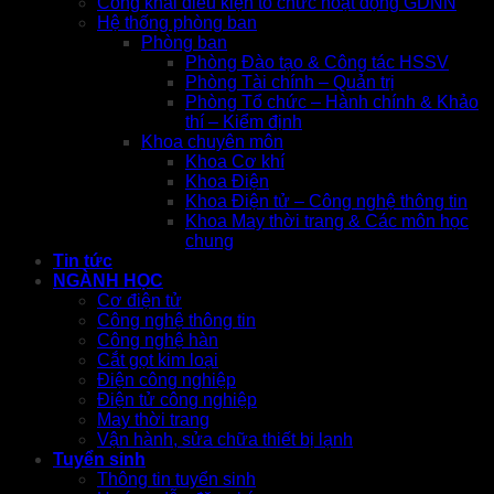
Công khai điều kiện tổ chức hoạt động GDNN
Hệ thống phòng ban
Phòng ban
Phòng Đào tạo & Công tác HSSV
Phòng Tài chính – Quản trị
Phòng Tổ chức – Hành chính & Khảo
thí – Kiểm định
Khoa chuyên môn
Khoa Cơ khí
Khoa Điện
Khoa Điện tử – Công nghệ thông tin
Khoa May thời trang & Các môn học
chung
Tin tức
NGÀNH HỌC
Cơ điện tử
Công nghệ thông tin
Công nghệ hàn
Cắt gọt kim loại
Điện công nghiệp
Điện tử công nghiệp
May thời trang
Vận hành, sửa chữa thiết bị lạnh
Tuyển sinh
Thông tin tuyển sinh