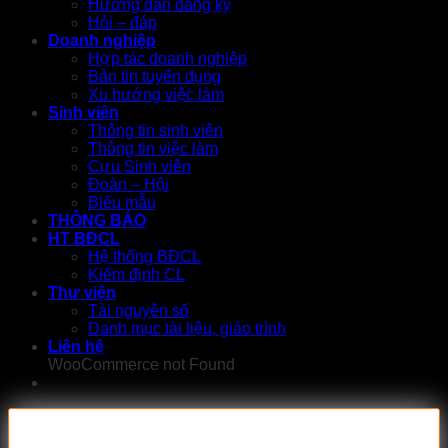
Hướng dẫn đăng ký
Hỏi – đáp
Doanh nghiệp
Hợp tác doanh nghiệp
Bản tin tuyển dụng
Xu hướng việc làm
Sinh viên
Thông tin sinh viên
Thông tin việc làm
Cựu Sinh viên
Đoàn – Hội
Biểu mẫu
THÔNG BÁO
HT BĐCL
Hệ thống BĐCL
Kiểm định CL
Thư viện
Tài nguyên số
Danh mục tài liệu, giáo trình
Liên hệ
WooCommerce not Found