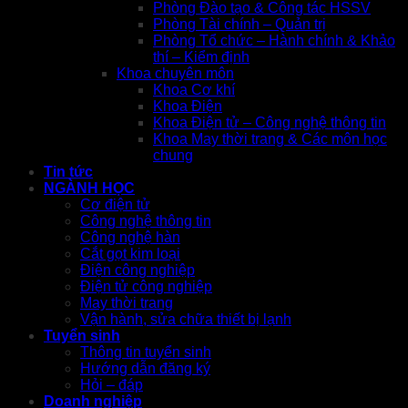
Phòng Đào tạo & Công tác HSSV
Phòng Tài chính – Quản trị
Phòng Tổ chức – Hành chính & Khảo
thí – Kiểm định
Khoa chuyên môn
Khoa Cơ khí
Khoa Điện
Khoa Điện tử – Công nghệ thông tin
Khoa May thời trang & Các môn học
chung
Tin tức
NGÀNH HỌC
Cơ điện tử
Công nghệ thông tin
Công nghệ hàn
Cắt gọt kim loại
Điện công nghiệp
Điện tử công nghiệp
May thời trang
Vận hành, sửa chữa thiết bị lạnh
Tuyển sinh
Thông tin tuyển sinh
Hướng dẫn đăng ký
Hỏi – đáp
Doanh nghiệp