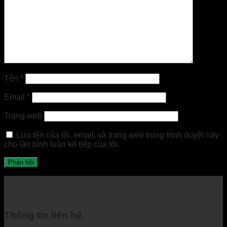
Tên
*
Email
*
Trang web
Lưu tên của tôi, email, và trang web trong trình duyệt này
cho lần bình luận kế tiếp của tôi.
Thông tin liên hệ