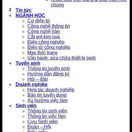
chung
Tin tức
NGÀNH HỌC
Cơ điện tử
Công nghệ thông tin
Công nghệ hàn
Cắt gọt kim loại
Điện công nghiệp
Điện tử công nghiệp
May thời trang
Vận hành, sửa chữa thiết bị lạnh
Tuyển sinh
Thông tin tuyển sinh
Hướng dẫn đăng ký
Hỏi – đáp
Doanh nghiệp
Hợp tác doanh nghiệp
Bản tin tuyển dụng
Xu hướng việc làm
Sinh viên
Thông tin sinh viên
Thông tin việc làm
Cựu Sinh viên
Đoàn – Hội