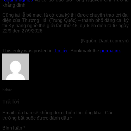
khẳng định.
Cũng tại lễ bế mạc, lá cờ của kỳ thi được chuyển trao tới đại
diện của Thượng Hải (Trung Quốc) – thành phố đăng cai kỳ
thi Kỹ năng nghề thế giới lần thứ 48, dự kiến diễn ra từ ngày
22/9 đến 27/9/2026.
(Nguồn: Dantri.com.vn)
This entry was posted in
Tin tức
. Bookmark the
permalink
.
hdvtc
Trả lời
Email của bạn sẽ không được hiển thị công khai.
Các
trường bắt buộc được đánh dấu
*
Bình luận
*