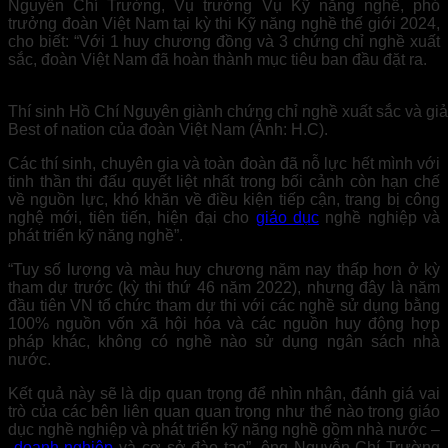
Nguyễn Chí Trường, Vụ trưởng Vụ Kỹ năng nghề, phó
trưởng đoàn Việt Nam tại kỳ thi Kỹ năng nghề thế giới 2024,
cho biết: “Với 1 huy chương đồng và 3 chứng chỉ nghề xuất
sắc, đoàn Việt Nam đã hoàn thành mục tiêu ban đầu đặt ra.
Thí sinh Hồ Chí Nguyên giành chứng chỉ nghề xuất sắc và giả
Best of nation của đoàn Việt Nam (Ảnh: H.C).
Các thí sinh, chuyên gia và toàn đoàn đã nỗ lực hết mình với
tinh thần thi đấu quyết liệt nhất trong bối cảnh còn hạn chế
về nguồn lực, khó khăn về điều kiện tiếp cận, trang bị công
nghệ mới, tiên tiến, hiện đại cho
giáo dục
nghề nghiệp và
phát triển kỹ năng nghề”.
“Tuy số lượng và màu huy chương năm nay thấp hơn ở kỳ
tham dự trước (kỳ thi thứ 46 năm 2022), nhưng đây là năm
đầu tiên VN tổ chức tham dự thi với các nghề sử dụng bằng
100% nguồn vốn xã hội hóa và các nguồn huy động hợp
pháp khác, không có nghề nào sử dụng ngân sách nhà
nước.
Kết quả này sẽ là dịp quan trọng để nhìn nhận, đánh giá vai
trò của các bên liên quan quan trọng như thế nào trong giáo
dục nghề nghiệp và phát triển kỹ năng nghề gồm nhà nước –
doanh nghiệp
và cơ sở đào tạo”, ông Nguyễn Chí Trường