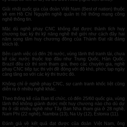
Giải nhất quốc gia của đoàn Việt Nam (Best of nation) thuộc
về em Hồ Chí Nguyên nghề quản trị hệ thống mạng công
nghệ thông tin.
Mặc dù nghề phay CNC không đạt được thành tích huy
chương bạc kỳ thi kỹ năng nghề thế giới như cách đây hai
năm song tấm huy chương đồng của Thành Đạt rất đáng
khích lệ.
Bên cạnh việc có đến 26 nước, vùng lãnh thổ tranh tài, chưa
kể các nước thuộc top đầu như Trung Quốc, Hàn Quốc,
Brazil đều cử thí sinh tham gia, theo các chuyên gia, nghề
phay CNC tiếp tục thi với đề đóng với độ khó, phức tạp ngày
càng tăng so với các kỳ thi trước đó.
Không chỉ ở nghề phay CNC, sự cạnh tranh khốc liệt cũng
diễn ra ở nhiều nghề khác.
Theo thống kê của Ban tổ chức, có đến 25/60 quốc gia, vùng
lãnh thổ không giành được một huy chương nào cho dù dự
thi ở rất nhiều nghề như Tây Ban Nha tham gia ở 28 nghề,
Nam Phi (22 nghề), Nambia (13), Na Uy (12), Estonia (11).
Đánh giá về kết quả đạt được của đoàn Việt Nam, ông