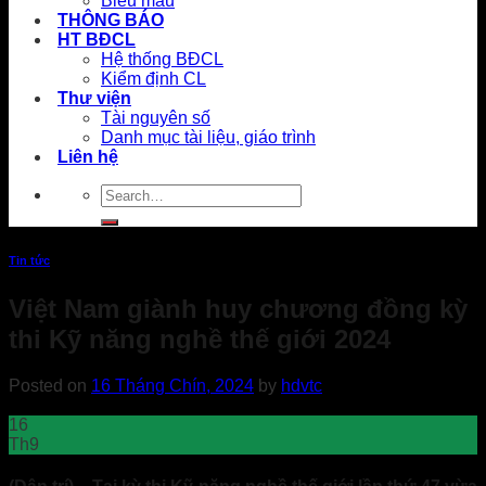
Biểu mẫu
THÔNG BÁO
HT BĐCL
Hệ thống BĐCL
Kiểm định CL
Thư viện
Tài nguyên số
Danh mục tài liệu, giáo trình
Liên hệ
Tin tức
Việt Nam giành huy chương đồng kỳ
thi Kỹ năng nghề thế giới 2024
Posted on
16 Tháng Chín, 2024
by
hdvtc
16
Th9