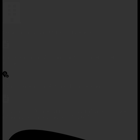
Cơ quan chủ quản: UBND Tp Hải Phòng
Chịu trách nhiệm nội dung: Ông Vũ Trung Hiếu - Hiệu
trưởng
Tiền Trung, Phường Ái Quốc, Tp Hải Phòng
Giấy phép số 760/GP-STTTT do Sở Thông tin và Truyền
thông Hải Dương cấp ngày 26/12/2014