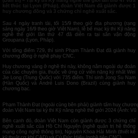
(Dân trí) – Tại kỳ thi Kỹ năng nghề thế giới lần thứ 47 vừa
kết thúc tại Lyon (Pháp), đoàn Việt Nam đã giành được 1
huy chương đồng và 3 chứng chỉ nghề xuất sắc.
Sau 4 ngày tranh tài, tối 15/9 theo giờ địa phương (rạng
sáng ngày 16/9 theo giờ Việt Nam), lễ bế mạc kỳ thi Kỹ năng
nghề thế giới lần thứ 47 đã diễn ra tại sân vận động
Groupana (Lyon, Pháp).
Với tổng điểm 729, thí sinh Phạm Thành Đạt đã giành huy
chương đồng ở nghề phay CNC.
Huy chương vàng ở nghề thi này, không nằm ngoài dự đoán
của các chuyên gia, thuộc về ứng cử viên nặng ký nhất Wei
Jie Long (Trung Quốc) với 735 điểm. Thí sinh Jong Su Nam
(Hàn Quốc) và André Luis Dono (Brazil) cùng giành huy
chương bạc.
Phạm Thành Đạt (ngoài cùng bên phải) giành tấm huy chươn
đoàn Việt Nam tại kỳ thi Kỹ năng nghề thế giới 2024 (Ảnh: Vũ
Bên cạnh đó, đoàn Việt Nam còn giành được 3 chứng chỉ
nghề xuất sắc của Hồ Chí Nguyên (nghề quản trị hệ thống
mạng công nghệ thông tin), Nguyễn Khoa Hải Minh (thiết kế
kỹ thuật cơ khí CAD) và Cù Đức Hiếu (nghề tiện CNC).