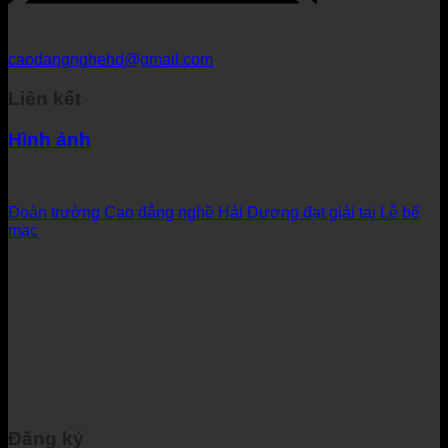
caodangnghehd@gmail.com
Liên kết
Hình ảnh
Đoàn trường Cao đẳng nghề Hải Dương đạt giải tại Lễ bế
mạc
Đăng ký