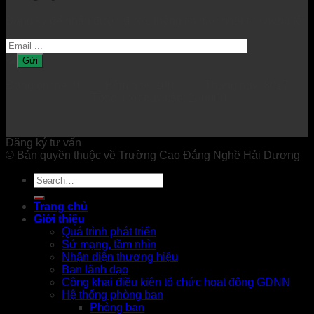
Đăng ký để nhận được được thông tin mới nhất từ chúng tôi.
Đang online: 0 Hôm nay: 100 Tháng này: 8017
Tổng lượt truy cập: 200000
Đăng ký tư vấn
© Bản quyền thuộc về Trường Cao Đẳng Nghề Hải Dương
Trang chủ
Giới thiệu
Quá trình phát triển
Sứ mạng, tầm nhìn
Nhận diện thương hiệu
Ban lãnh đạo
Công khai điều kiện tổ chức hoạt động GDNN
Hệ thống phòng ban
Phòng ban