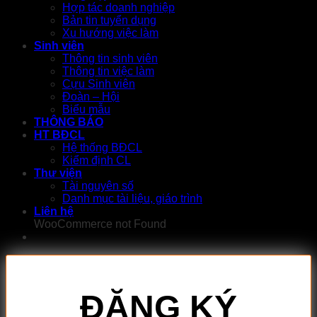
Hợp tác doanh nghiệp
Bản tin tuyển dụng
Xu hướng việc làm
Sinh viên
Thông tin sinh viên
Thông tin việc làm
Cựu Sinh viên
Đoàn – Hội
Biểu mẫu
THÔNG BÁO
HT BĐCL
Hệ thống BĐCL
Kiểm định CL
Thư viện
Tài nguyên số
Danh mục tài liệu, giáo trình
Liên hệ
WooCommerce not Found
ĐĂNG KÝ