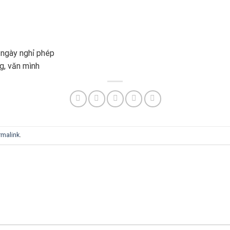
 ngày nghỉ phép
ng, văn mình
rmalink
.