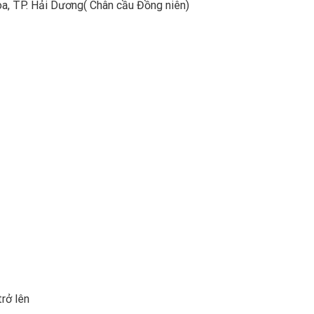
òa, TP. Hải Dương( Chân cầu Đồng niên)
rở lên