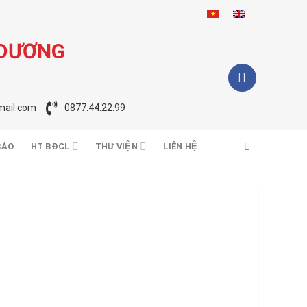
 DƯƠNG
ail.com
0877.44.22.99
BÁO
HT BĐCL
THƯ VIỆN
LIÊN HỆ