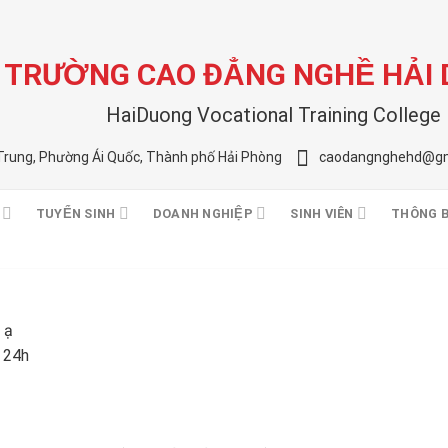
TRƯỜNG CAO ĐẲNG NGHỀ HẢI
HaiDuong Vocational Training College
Trung, Phường Ái Quốc, Thành phố Hải Phòng
caodangnghehd@gm
TUYỂN SINH
DOANH NGHIỆP
SINH VIÊN
THÔNG 
 ạ
 24h