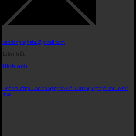
caodangnghehd@gmail.com
Liên kết
Hình ảnh
Đoàn trường Cao đẳng nghề Hải Dương đạt giải tại Lễ bế
mạc