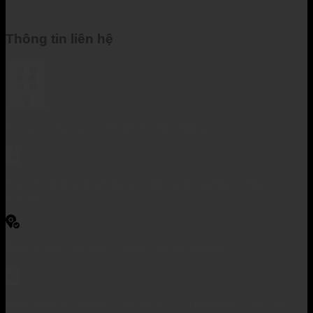
Thông tin liên hệ
Cơ quan chủ quản: UBND Tp Hải Phòng
Chịu trách nhiệm nội dung: Ông Vũ Trung Hiếu - Hiệu
trưởng
Tiền Trung, Phường Ái Quốc, Tp Hải Phòng
Giấy phép số 760/GP-STTTT do Sở Thông tin và Truyền