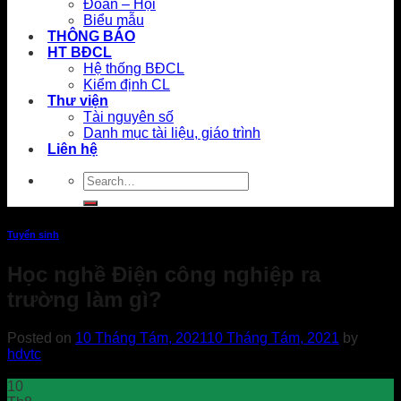
Đoàn – Hội
Biểu mẫu
THÔNG BÁO
HT BĐCL
Hệ thống BĐCL
Kiểm định CL
Thư viện
Tài nguyên số
Danh mục tài liệu, giáo trình
Liên hệ
Tuyển sinh
Học nghề Điện công nghiệp ra
trường làm gì?
Posted on
10 Tháng Tám, 2021
10 Tháng Tám, 2021
by
hdvtc
10