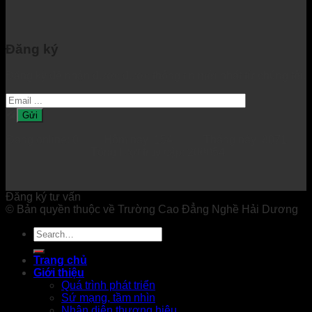
Đăng ký
Đăng ký để nhận được được thông tin mới nhất từ chúng tôi.
Đang online: 0 Hôm nay: 154 Tháng này: 8071
Tổng lượt truy cập: 200054
Đăng ký tư vấn
© Bản quyền thuộc về Trường Cao Đẳng Nghề Hải Dương
Trang chủ
Giới thiệu
Quá trình phát triển
Sứ mạng, tầm nhìn
Nhận diện thương hiệu