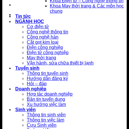
Khoa Điện tử – Công nghệ thông tin
Khoa May thời trang & Các môn học
chung
Tin tức
NGÀNH HỌC
Cơ điện tử
Công nghệ thông tin
Công nghệ hàn
Cắt gọt kim loại
Điện công nghiệp
Điện tử công nghiệp
May thời trang
Vận hành, sửa chữa thiết bị lạnh
Tuyển sinh
Thông tin tuyển sinh
Hướng dẫn đăng ký
Hỏi – đáp
Doanh nghiệp
Hợp tác doanh nghiệp
Bản tin tuyển dụng
Xu hướng việc làm
Sinh viên
Thông tin sinh viên
Thông tin việc làm
Cựu Sinh viên