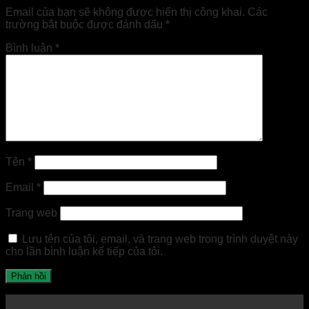
Email của bạn sẽ không được hiển thị công khai.
Các
trường bắt buộc được đánh dấu
*
Bình luận
*
Tên
*
Email
*
Trang web
Lưu tên của tôi, email, và trang web trong trình duyệt này
cho lần bình luận kế tiếp của tôi.