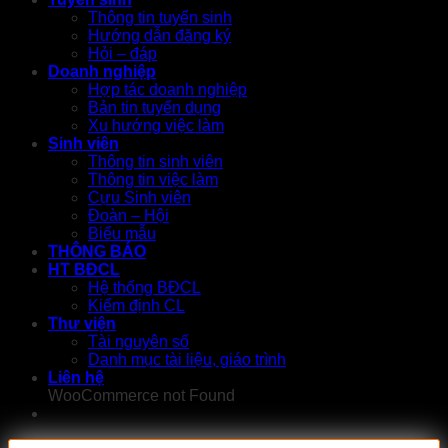
Thông tin tuyển sinh
Hướng dẫn đăng ký
Hỏi – đáp
Doanh nghiệp
Hợp tác doanh nghiệp
Bản tin tuyển dụng
Xu hướng việc làm
Sinh viên
Thông tin sinh viên
Thông tin việc làm
Cựu Sinh viên
Đoàn – Hội
Biểu mẫu
THÔNG BÁO
HT BĐCL
Hệ thống BĐCL
Kiểm định CL
Thư viện
Tài nguyên số
Danh mục tài liệu, giáo trình
Liên hệ
WooCommerce not Found