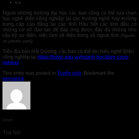
v.v.
Ngoài những trường đại học các bạn cũng có thể lựa chọn
học nghề điện công nghiệp tại các trường nghề hay trường
trung cấp cao đẳng tại các tỉnh Hầu hết các tỉnh đều có
những cơ sở đào tạo để đáp ứng được đầy đủ những nhu
cầu kỹ sư điện, việc làm về điện trong và ngoài tỉnh
(Nguồn:
vn.joboko.com)
Trên địa bàn Hải Dương, các bạn có thể tìm hiểu nghề Điện
công nghiệp tại
https://hdvtc.edu.vn/nganh-hoc/dien-cong-
nghiep/
This entry was posted in
Tuyển sinh
. Bookmark the
permalink
.
hdvtc
Trả lời