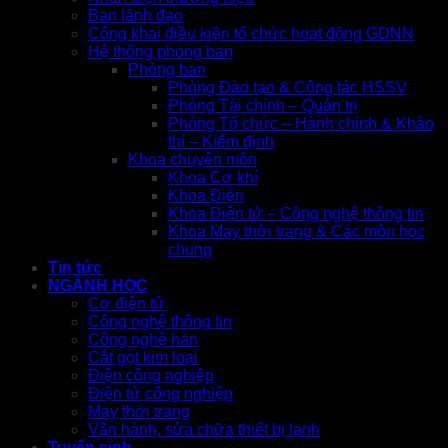
Ban lãnh đạo
Công khai điều kiện tổ chức hoạt động GDNN
Hệ thống phòng ban
Phòng ban
Phòng Đào tạo & Công tác HSSV
Phòng Tài chính – Quản trị
Phòng Tổ chức – Hành chính & Khảo
thí – Kiểm định
Khoa chuyên môn
Khoa Cơ khí
Khoa Điện
Khoa Điện tử – Công nghệ thông tin
Khoa May thời trang & Các môn học
chung
Tin tức
NGÀNH HỌC
Cơ điện tử
Công nghệ thông tin
Công nghệ hàn
Cắt gọt kim loại
Điện công nghiệp
Điện tử công nghiệp
May thời trang
Vận hành, sửa chữa thiết bị lạnh
Tuyển sinh