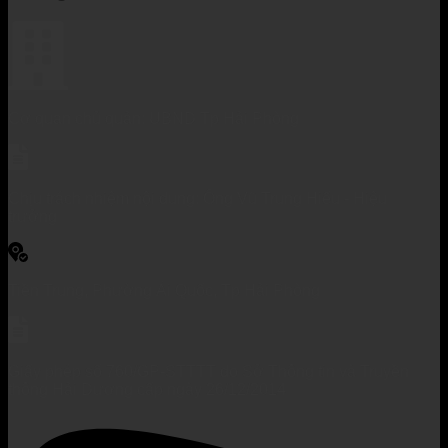
Cơ quan chủ quản: UBND Tp Hải Phòng
Chịu trách nhiệm nội dung: Ông Vũ Trung Hiếu - Hiệu
trưởng
Tiền Trung, Phường Ái Quốc, Tp Hải Phòng
Giấy phép số 760/GP-STTTT do Sở Thông tin và Truyền
thông Hải Dương cấp ngày 26/12/2014