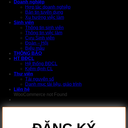
Doanh nghiệp
Hợp tác doanh nghiệp
Bản tin tuyển dụng
Xu hướng việc làm
Sinh viên
Thông tin sinh viên
Thông tin việc làm
Cựu Sinh viên
Đoàn – Hội
Biểu mẫu
THÔNG BÁO
HT BĐCL
Hệ thống BĐCL
Kiểm định CL
Thư viện
Tài nguyên số
Danh mục tài liệu, giáo trình
Liên hệ
WooCommerce not Found