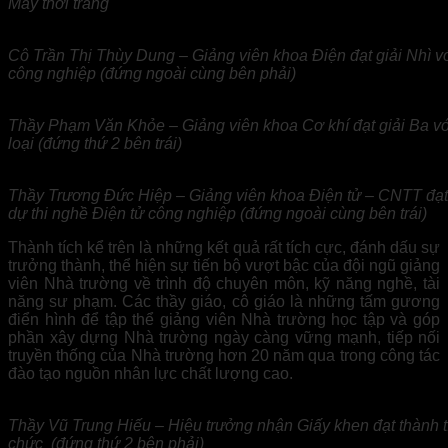
May thời trang
Cô Trần Thị Thùy Dung – Giảng viên khoa Điện đạt giải Nhì vớ
công nghiệp (đứng ngoài cùng bên phải)
Thầy Phạm Văn Khỏe – Giảng viên khoa Cơ khí đạt giải Ba với
loại (đứng thứ 2 bên trái)
Thầy Trương Đức Hiệp – Giảng viên khoa Điện tử – CNTT đạt 
dự thi nghề Điện tử công nghiệp (đứng ngoài cùng bên trái)
Thành tích kể trên là những kết quả rất tích cực, đánh dấu sự
trưởng thành, thể hiện sự tiến bộ vượt bậc của đội ngũ giảng
viên Nhà trường về trình độ chuyên môn, kỹ năng nghề, tài
năng sư phạm. Các thầy giáo, cô giáo là những tấm gương
điển hình để tập thể giảng viên Nhà trường học tập và góp
phần xây dựng Nhà trường ngày càng vững mạnh, tiếp nối
truyền thống của Nhà trường hơn 20 năm qua trong công tác
đào tạo nguồn nhân lực chất lượng cao.
Thầy Vũ Trung Hiếu – Hiệu trưởng nhận Giấy khen đạt thành tí
chức (đứng thứ 2 bên phải)