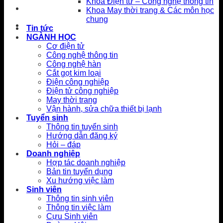
Khoa Điện tử – Công nghệ thông tin
Khoa May thời trang & Các môn học
chung
Tin tức
NGÀNH HỌC
Cơ điện tử
Công nghệ thông tin
Công nghệ hàn
Cắt gọt kim loại
Điện công nghiệp
Điện tử công nghiệp
May thời trang
Vận hành, sửa chữa thiết bị lạnh
Tuyển sinh
Thông tin tuyển sinh
Hướng dẫn đăng ký
Hỏi – đáp
Doanh nghiệp
Hợp tác doanh nghiệp
Bản tin tuyển dụng
Xu hướng việc làm
Sinh viên
Thông tin sinh viên
Thông tin việc làm
Cựu Sinh viên