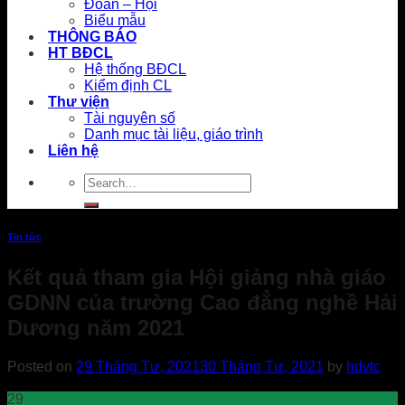
Đoàn – Hội
Biểu mẫu
THÔNG BÁO
HT BĐCL
Hệ thống BĐCL
Kiểm định CL
Thư viện
Tài nguyên số
Danh mục tài liệu, giáo trình
Liên hệ
Tin tức
Kết quả tham gia Hội giảng nhà giáo
GDNN của trường Cao đẳng nghề Hải
Dương năm 2021
Posted on
29 Tháng Tư, 2021
30 Tháng Tư, 2021
by
hdvtc
29