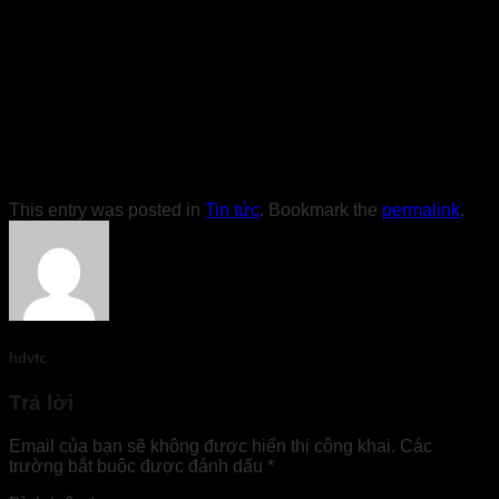
This entry was posted in
Tin tức
. Bookmark the
permalink
.
hdvtc
Trả lời
Email của bạn sẽ không được hiển thị công khai.
Các
trường bắt buộc được đánh dấu
*