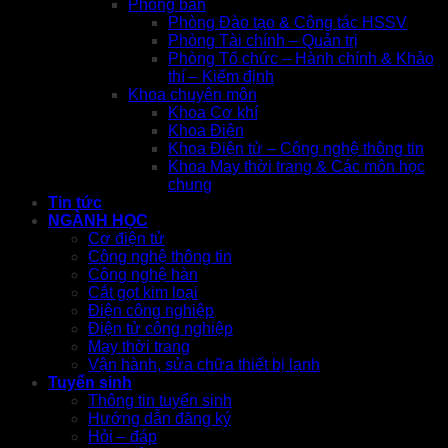
Phòng ban
Phòng Đào tạo & Công tác HSSV
Phòng Tài chính – Quản trị
Phòng Tổ chức – Hành chính & Khảo
thí – Kiểm định
Khoa chuyên môn
Khoa Cơ khí
Khoa Điện
Khoa Điện tử – Công nghệ thông tin
Khoa May thời trang & Các môn học
chung
Tin tức
NGÀNH HỌC
Cơ điện tử
Công nghệ thông tin
Công nghệ hàn
Cắt gọt kim loại
Điện công nghiệp
Điện tử công nghiệp
May thời trang
Vận hành, sửa chữa thiết bị lạnh
Tuyển sinh
Thông tin tuyển sinh
Hướng dẫn đăng ký
Hỏi – đáp