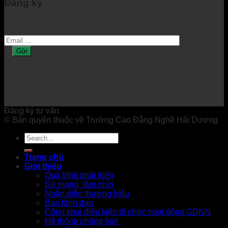
Đăng ký
Đăng ký để nhận được được thông tin mới nhất từ chúng tôi.
Đang online: 0 Hôm nay: 132 Tháng này: 8049
Tổng lượt truy cập: 200032
Đăng ký tư vấn
© Bản quyền thuộc về Trường Cao Đẳng Nghề Hải Dương
Trang chủ
Giới thiệu
Quá trình phát triển
Sứ mạng, tầm nhìn
Nhận diện thương hiệu
Ban lãnh đạo
Công khai điều kiện tổ chức hoạt động GDNN
Hệ thống phòng ban