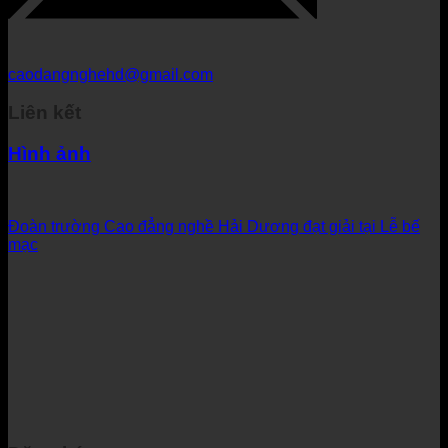
caodangnghehd@gmail.com
Liên kết
Hình ảnh
Đoàn trường Cao đẳng nghề Hải Dương đạt giải tại Lễ bế
mạc