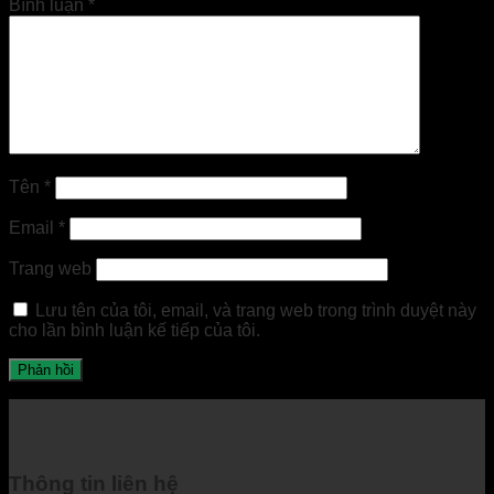
Bình luận
*
Tên
*
Email
*
Trang web
Lưu tên của tôi, email, và trang web trong trình duyệt này
cho lần bình luận kế tiếp của tôi.
Thông tin liên hệ