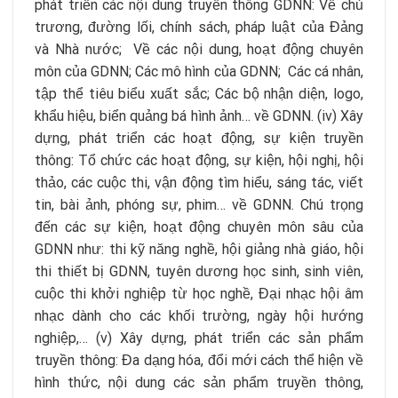
phát triển các nội dung truyền thông GDNN: Về chủ
trương, đường lối, chính sách, pháp luật của Đảng
và Nhà nước; Về các nội dung, hoạt động chuyên
môn của GDNN; Các mô hình của GDNN; Các cá nhân,
tập thể tiêu biểu xuất sắc; Các bộ nhận diện, logo,
khẩu hiệu, biển quảng bá hình ảnh… về GDNN. (iv) Xây
dựng, phát triển các hoạt động, sự kiện truyền
thông: Tổ chức các hoạt động, sự kiện, hội nghị, hội
thảo, các cuộc thi, vận động tìm hiểu, sáng tác, viết
tin, bài ảnh, phóng sự, phim… về GDNN. Chú trọng
đến các sự kiện, hoạt động chuyên môn sâu của
GDNN như: thi kỹ năng nghề, hội giảng nhà giáo, hội
thi thiết bị GDNN, tuyên dương học sinh, sinh viên,
cuộc thi khởi nghiệp từ học nghề, Đại nhạc hội âm
nhạc dành cho các khối trường, ngày hội hướng
nghiệp,… (v) Xây dựng, phát triển các sản phẩm
truyền thông: Đa dạng hóa, đổi mới cách thể hiện về
hình thức, nội dung các sản phẩm truyền thông,