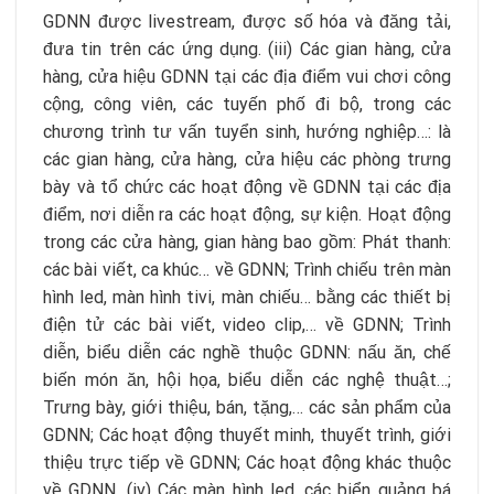
GDNN được livestream, được số hóa và đăng tải,
đưa tin trên các ứng dụng. (iii) Các gian hàng, cửa
hàng, cửa hiệu GDNN tại các địa điểm vui chơi công
cộng, công viên, các tuyến phố đi bộ, trong các
chương trình tư vấn tuyển sinh, hướng nghiệp…: là
các gian hàng, cửa hàng, cửa hiệu các phòng trưng
bày và tổ chức các hoạt động về GDNN tại các địa
điểm, nơi diễn ra các hoạt động, sự kiện. Hoạt động
trong các cửa hàng, gian hàng bao gồm: Phát thanh:
các bài viết, ca khúc… về GDNN; Trình chiếu trên màn
hình led, màn hình tivi, màn chiếu… bằng các thiết bị
điện tử các bài viết, video clip,… về GDNN; Trình
diễn, biểu diễn các nghề thuộc GDNN: nấu ăn, chế
biến món ăn, hội họa, biểu diễn các nghệ thuật…;
Trưng bày, giới thiệu, bán, tặng,… các sản phẩm của
GDNN; Các hoạt động thuyết minh, thuyết trình, giới
thiệu trực tiếp về GDNN; Các hoạt động khác thuộc
về GDNN. (iv) Các màn hình led, các biển quảng bá