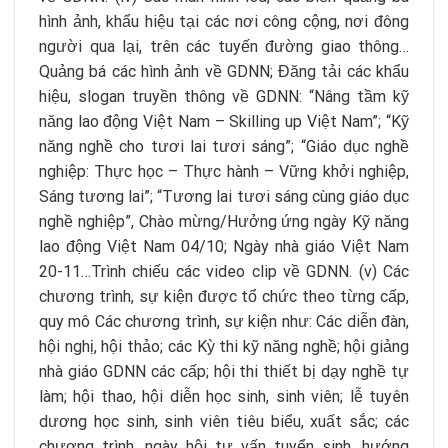
hình ảnh, khẩu hiệu tại các nơi công cộng, nơi đông
người qua lại, trên các tuyến đường giao thông…
Quảng bá các hình ảnh về GDNN; Đăng tải các khẩu
hiệu, slogan truyền thông về GDNN: “Nâng tầm kỹ
năng lao động Việt Nam – Skilling up Việt Nam”; “Kỹ
năng nghề cho tươi lai tươi sáng”; “Giáo dục nghề
nghiệp: Thực học – Thực hành – Vững khởi nghiệp,
Sáng tương lai”; “Tương lai tươi sáng cùng giáo dục
nghề nghiệp”, Chào mừng/Hưởng ứng ngày Kỹ năng
lao động Việt Nam 04/10; Ngày nhà giáo Việt Nam
20-11…Trình chiếu các video clip về GDNN. (v) Các
chương trình, sự kiện được tổ chức theo từng cấp,
quy mô Các chương trình, sự kiện như: Các diễn đàn,
hội nghị, hội thảo; các Kỳ thi kỹ năng nghề; hội giảng
nhà giáo GDNN các cấp; hội thi thiết bị dạy nghề tự
làm; hội thao, hội diễn học sinh, sinh viên; lễ tuyên
dương học sinh, sinh viên tiêu biểu, xuất sắc; các
chương trình, ngày hội tư vấn tuyển sinh, hướng