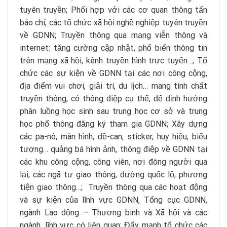
tuyên truyền; Phối hợp với các cơ quan thông tấn
báo chí, các tổ chức xã hội nghề nghiệp tuyên truyền
về GDNN; Truyền thông qua mạng viễn thông và
internet: tăng cường cập nhật, phổ biến thông tin
trên mạng xã hội, kênh truyền hình trực tuyến…; Tổ
chức các sự kiện về GDNN tại các nơi công cộng,
địa điểm vui chơi, giải trí, du lịch… mang tính chất
truyền thông, có thông điệp cụ thể, để định hướng
phân luồng học sinh sau trung học cơ sở và trung
học phổ thông đăng ký tham gia GDNN; Xây dựng
các pa-nô, màn hình, đề-can, sticker, huy hiệu, biểu
tượng… quảng bá hình ảnh, thông điệp về GDNN tại
các khu công cộng, công viên, nơi đông người qua
lại, các ngã tư giao thông, đường quốc lộ, phương
tiện giao thông…; Truyền thông qua các hoạt động
và sự kiện của lĩnh vực GDNN, Tổng cục GDNN,
ngành Lao động – Thương binh và Xã hội và các
ngành, lĩnh vực có liên quan; Đẩy mạnh tổ chức các