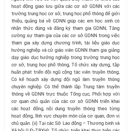
hoạt động giao lưu giữa các cơ sở GDNN với các
trường trung học cơ sở, trung học phổ thông để giới
thiệu, quảng bá về GDNN giúp các em học sinh có
nhận thức đúng và đăng ký tham gia GDNN; Tăng
cường sự tham gia của các cơ sở GDNN trong việc
tham gia xây dựng chương trình, tài liệu giáo dục
hướng nghiệp và cử giáo viên GDNN tham gia giảng
dạy giáo dục hướng nghiệp trong trường trung học
cơ sở, trung học phổ thông; Tổ chức xây dựng, tập
huấn phát triển đội ngũ cộng tác viên truyền thông;
Có kế hoạch xây dựng đội ngũ làm truyền thông
chuyên nghiệp. Có thể thành lập Trung tâm truyền
thông về GDNN trực thuộc Tổng cục; Phối hợp với
cơ quan chủ quản của các cơ sở GDNN triển khai
các hoạt động, nội dung truyền thông theo từng
hoạt động, lĩnh vực chuyên môn của cơ quan, đơn vị
chủ quản. (ii) Tại các Sở Lao động – Thương binh và
Xã hội (LĐ-TBXH): Tổ chức triển khai thực hiện các