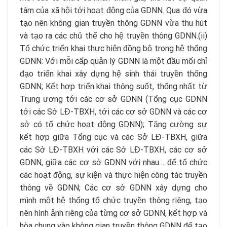
tâm của xã hội tới hoạt động của GDNN. Qua đó vừa
tạo nên không gian truyền thông GDNN vừa thu hút
và tạo ra các chủ thể cho hệ truyền thông GDNN.(ii)
Tổ chức triển khai thực hiện đồng bộ trong hệ thống
GDNN: Với mỗi cấp quản lý GDNN là một đầu mối chỉ
đạo triển khai xây dựng hệ sinh thái truyền thống
GDNN; Kết hợp triển khai thông suốt, thống nhất từ
Trung ương tới các cơ sở GDNN (Tổng cục GDNN
tới các Sở LĐ-TBXH, tới các cơ sở GDNN và các cơ
sở có tổ chức hoạt động GDNN); Tăng cường sự
kết hợp giữa Tổng cục và các Sở LĐ-TBXH, giữa
các Sở LĐ-TBXH với các Sở LĐ-TBXH, các cơ sở
GDNN, giữa các cơ sở GDNN với nhau… để tổ chức
các hoạt động, sự kiện và thực hiện công tác truyền
thông về GDNN; Các cơ sở GDNN xây dựng cho
mình một hệ thống tổ chức truyền thông riêng, tạo
nên hình ảnh riêng của từng cơ sở GDNN, kết hợp và
hòa chung vào không gian truyền thông GDNN để tạo