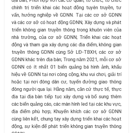
địa bàn; Phối hợp với các cơ quan, tổ chức, tổ chức
chính trị triển khai các hoạt động tuyên truyền, tư
vấn, hướng nghiệp về GDNN. Tại các cơ sở GDNN
và các cơ sở có hoạt động GDNN; Xây dựng và phát
triển không gian truyền thông trong khuôn viên của
nhà trường, của cơ sở GDNN; Triển khai các hoạt
động và tham gia xây dựng các địa điểm, không gian
truyền thông GDNN cùng Sở LĐ-TBXH, các cơ sở
GDNN khác trên địa bàn; Trong năm 2021, mỗi cơ sở
GDNN có ít nhất 01 biển quảng bá hình ảnh, khẩu
hiệu về GDNN tại nơi công cộng, khu vui chơi, giải trí
hoặc tại nơi đông dân cư, tuyến đường giao thông
đông người qua lại. Hằng năm, căn cứ thực tế, thực
địa tại địa bàn tiếp tục xây dựng và bổ sung thêm
các biển quảng cáo, các màn hình led tại các khu vực,
địa điểm phù hợp; Khuyến khích các cơ sở GDNN
cùng liên kết, chung tay xây dựng triển khai các hoạt
động, sự kiện để phát triển không gian truyền thông