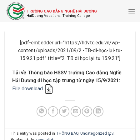
Skip
to
TRƯỜNG CAO ĐẲNG NGHỀ HẢI DƯƠNG
content
[pdf-embedder url=”https://hdvtc.edu.vn/wp-
content/uploads/2021/09/2.-TB-di-học-lại-tu-
15.9.21.pdf” title=”2. TB di học lại tu 15.9.21″]
Tải về Thông báo HSSV trường Cao đẳng Nghề
Hải Dương đi học tập trung từ ngày 15/9/2021:
File download
This entry was posted in
THÔNG BÁO
,
Uncategorized @vi
.
Bookmark the
permalink
.