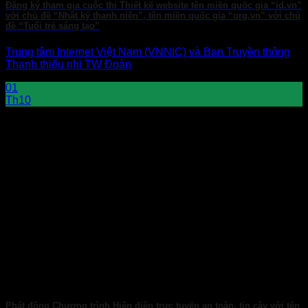
Đăng ký tham gia cuộc thi Thiết kế website tên miền quốc gia “id.vn”
với chủ đề “Nhật ký thanh niên”, tên miền quốc gia “org.vn” với chủ
đề “Tuổi trẻ sáng tạo”
Trung tâm Internet Việt Nam (VNNIC) và Ban Truyền thông
Thanh thiếu nhi TW Đoàn
01
Th10
Phát động Chương trình Hiện diện trực tuyến an toàn, tin cậy với tên