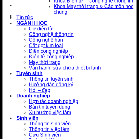
Khoa Điện tử – Công nghệ thông tin
Khoa May thời trang & Các môn học
chung
Tin tức
NGÀNH HỌC
Cơ điện tử
Công nghệ thông tin
Công nghệ hàn
Cắt gọt kim loại
Điện công nghiệp
Điện tử công nghiệp
May thời trang
Vận hành, sửa chữa thiết bị lạnh
Tuyển sinh
Thông tin tuyển sinh
Hướng dẫn đăng ký
Hỏi – đáp
Doanh nghiệp
Hợp tác doanh nghiệp
Bản tin tuyển dụng
Xu hướng việc làm
Sinh viên
Thông tin sinh viên
Thông tin việc làm
Cựu Sinh viên