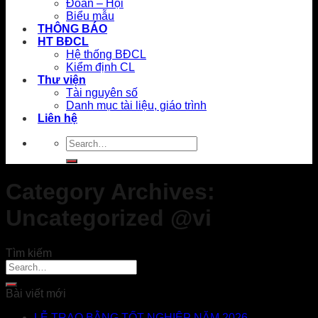
Đoàn – Hội
Biểu mẫu
THÔNG BÁO
HT BĐCL
Hệ thống BĐCL
Kiểm định CL
Thư viện
Tài nguyên số
Danh mục tài liệu, giáo trình
Liên hệ
Category Archives:
Uncategorized @vi
Tìm kiếm
Bài viết mới
LỄ TRAO BẰNG TỐT NGHIỆP NĂM 2026