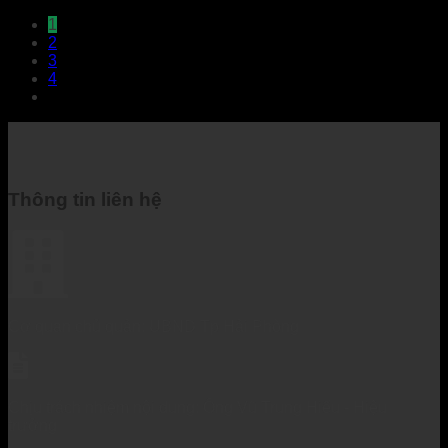
1
2
3
4
Thông tin liên hệ
Cơ quan chủ quản: UBND Tp Hải Phòng
Chịu trách nhiệm nội dung: Ông Vũ Trung Hiếu - Hiệu
trưởng