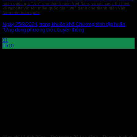
miền quốc gia “.vn” cho thanh niên Việt Nam, và các cuộc thi thiết
kế website với tên miền quốc gia “.vn” dành cho thanh niên Việt
Nam trên toàn quốc
Ngày 25/9/2024, trong khuôn khổ Chương trình tập huấn
“Ứng dụng phương thức truyền thông
01
Th10