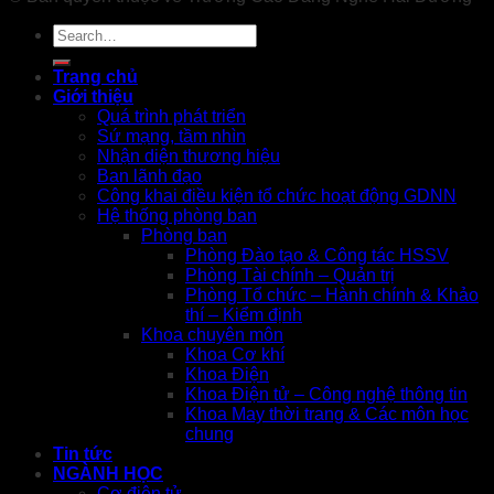
Trang chủ
Giới thiệu
Quá trình phát triển
Sứ mạng, tầm nhìn
Nhận diện thương hiệu
Ban lãnh đạo
Công khai điều kiện tổ chức hoạt động GDNN
Hệ thống phòng ban
Phòng ban
Phòng Đào tạo & Công tác HSSV
Phòng Tài chính – Quản trị
Phòng Tổ chức – Hành chính & Khảo
thí – Kiểm định
Khoa chuyên môn
Khoa Cơ khí
Khoa Điện
Khoa Điện tử – Công nghệ thông tin
Khoa May thời trang & Các môn học
chung
Tin tức
NGÀNH HỌC
Cơ điện tử