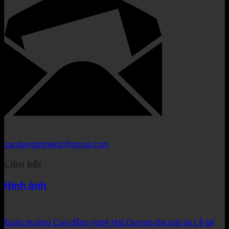
caodangnghehd@gmail.com
Liên kết
Hình ảnh
Đoàn trường Cao đẳng nghề Hải Dương đạt giải tại Lễ bế