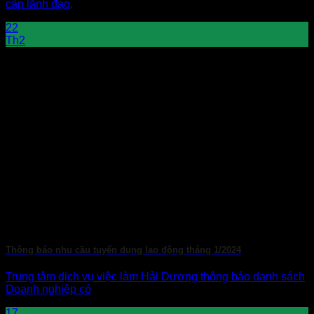
cấp lãnh đạo,
22
Th2
Thông báo nhu cầu tuyển dụng lao động tháng 1/2024
Trung tâm dịch vụ việc làm Hải Dương thông báo danh sách
Doanh nghiệp có
17