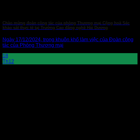
Chào mừng đoàn công tác của phòng Thương mại Cộng hoà Séc
khảo sát thực tế tại Trường Cao đẳng nghề Hải Dương
Ngày 17/12/2024, trong khuôn khổ làm việc của Đoàn công
tác của Phòng Thương mại
18
Th12