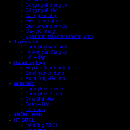
Công nghệ thông tin
Công nghệ hàn
Cắt gọt kim loại
Điện công nghiệp
Điện tử công nghiệp
May thời trang
Vận hành, sửa chữa thiết bị lạnh
Tuyển sinh
Thông tin tuyển sinh
Hướng dẫn đăng ký
Hỏi – đáp
Doanh nghiệp
Hợp tác doanh nghiệp
Bản tin tuyển dụng
Xu hướng việc làm
Sinh viên
Thông tin sinh viên
Thông tin việc làm
Cựu Sinh viên
Đoàn – Hội
Biểu mẫu
THÔNG BÁO
HT BĐCL
Hệ thống BĐCL