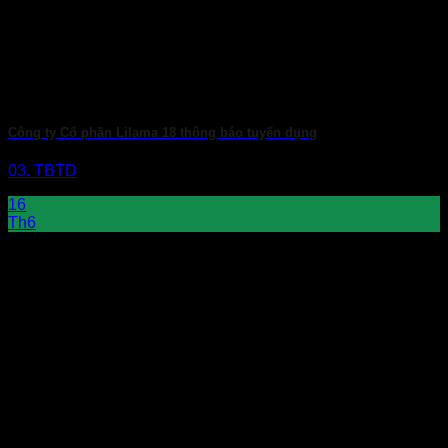
Công ty Cổ phần Lilama 18 thông báo tuyển dụng
03. TBTD
16
Th6