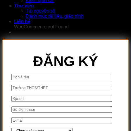
Kiểm định CL
Thư viện
Tài nguyên số
Danh mục tài liệu, giáo trình
Liên hệ
WooCommerce not Found
ĐĂNG KÝ