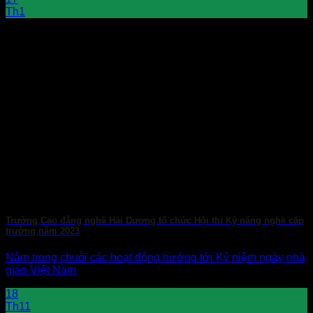
Th1
Trường Cao đẳng nghề Hải Dương tổ chức Hội thi Kỹ năng nghề cấp
trường năm 2023
Nằm trong chuỗi các hoạt động hướng tới Kỷ niệm ngày nhà
giáo Việt Nam
18
Th11