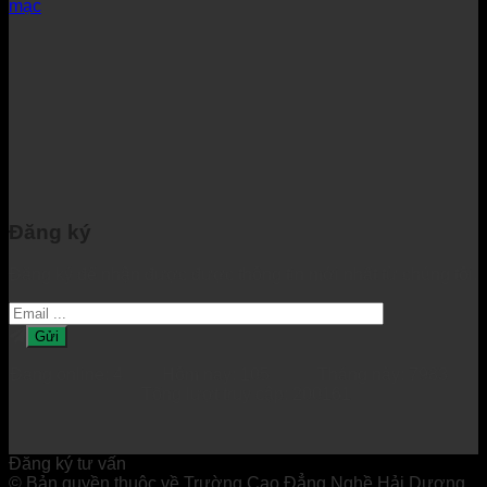
mạc
Đăng ký
Đăng ký để nhận được được thông tin mới nhất từ chúng tôi.
Đang online: 4 Hôm nay: 105 Tháng này: 7983
Tổng lượt truy cập: 200161
Đăng ký tư vấn
© Bản quyền thuộc về Trường Cao Đẳng Nghề Hải Dương