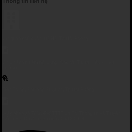
Thông tin liên hệ
Cơ quan chủ quản: UBND Tp Hải Phòng
Chịu trách nhiệm nội dung: Ông Vũ Trung Hiếu - Hiệu
trưởng
Tiền Trung, Phường Ái Quốc, Tp Hải Phòng
Giấy phép số 760/GP-STTTT do Sở Thông tin và Truyền
thông Hải Dương cấp ngày 26/12/2014