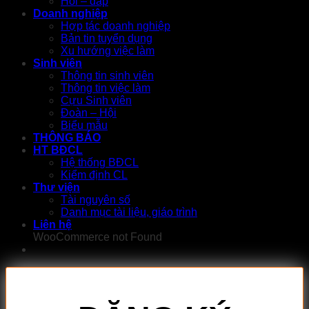
Hỏi – đáp
Doanh nghiệp
Hợp tác doanh nghiệp
Bản tin tuyển dụng
Xu hướng việc làm
Sinh viên
Thông tin sinh viên
Thông tin việc làm
Cựu Sinh viên
Đoàn – Hội
Biểu mẫu
THÔNG BÁO
HT BĐCL
Hệ thống BĐCL
Kiểm định CL
Thư viện
Tài nguyên số
Danh mục tài liệu, giáo trình
Liên hệ
WooCommerce not Found