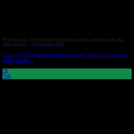
Phát động thi “Ý tưởng khởi nghiệp học sinh, sinh viên giáo dục
nghề nghiệp” – Startup Kite 2023
Cuộc thi “Ý tưởng khởi nghiệp học sinh, sinh viên giáo dục
nghề nghiệp” –
28
Th8