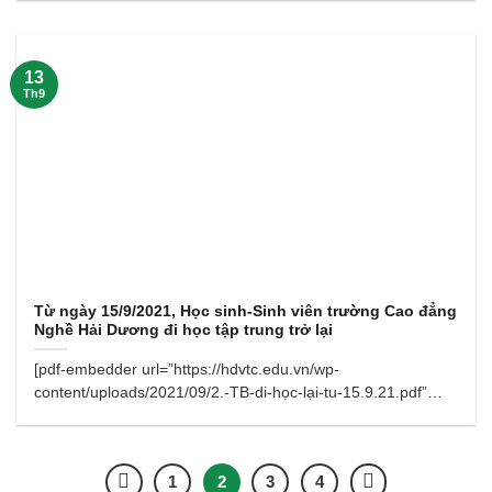
13
Th9
Từ ngày 15/9/2021, Học sinh-Sinh viên trường Cao đẳng
Nghề Hải Dương đi học tập trung trở lại
[pdf-embedder url=”https://hdvtc.edu.vn/wp-
content/uploads/2021/09/2.-TB-di-học-lại-tu-15.9.21.pdf”
title=”2. TB di học lại tu 15.9.21″]
1
2
3
4