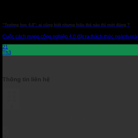
“Trường học 4.0”: ai cũng biết nhưng hiểu thế nào thì mới đúng ?
Cuộc cách mạng công nghiệp 4.0 đặt ra thách thức ngành giáo
21
Th3
Thông tin liên hệ
Cơ quan chủ quản: UBND Tp Hải Phòng