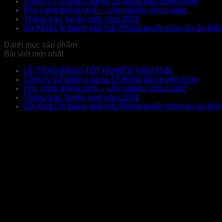
Công ty Cổ phần Lilama 18 thông báo tuyển dụng
Học nghề thông minh – Lập nghiệp vững vàng
Thông báo Tuyển sinh năm 2026
Sở KH&CN thành phố Hải Phòng tuyển chọn dự án khởi 
Danh mục sản phẩm
Bài viết mới nhất
LỄ TRAO BẰNG TỐT NGHIỆP NĂM 2026
Công ty Cổ phần Lilama 18 thông báo tuyển dụng
Học nghề thông minh – Lập nghiệp vững vàng
Thông báo Tuyển sinh năm 2026
Sở KH&CN thành phố Hải Phòng tuyển chọn dự án khởi 