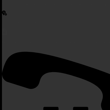
Chịu trách nhiệm nội dung: Ông Vũ Trung Hiếu - Hiệu trưởng
Tiền Trung, Phường Ái Quốc, Tp Hải Phòng
Giấy phép số 760/GP-STTTT do Sở Thông tin và Truyền thôn