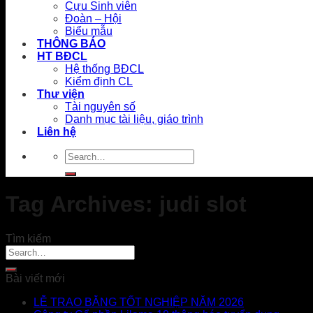
Cựu Sinh viên
Đoàn – Hội
Biểu mẫu
THÔNG BÁO
HT BĐCL
Hệ thống BĐCL
Kiểm định CL
Thư viện
Tài nguyên số
Danh mục tài liệu, giáo trình
Liên hệ
Tag Archives:
judi slot
Tìm kiếm
Bài viết mới
LỄ TRAO BẰNG TỐT NGHIỆP NĂM 2026