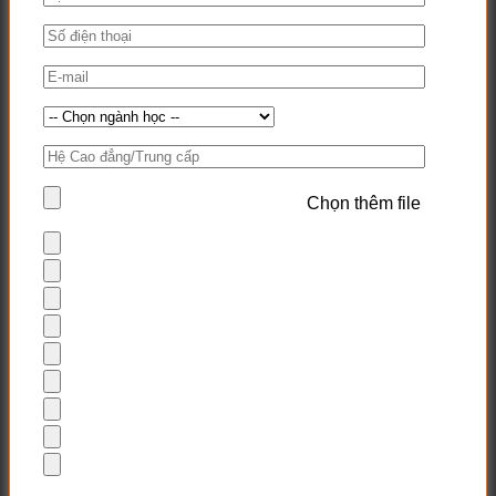
Chọn thêm file