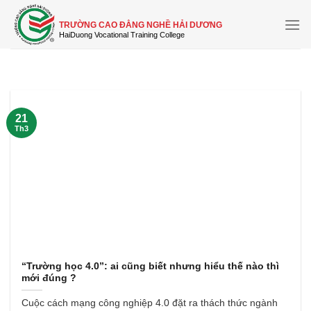
Skip
to
TRƯỜNG CAO ĐẲNG NGHỀ HẢI DƯƠNG
content
21
Th3
“Trường học 4.0”: ai cũng biết nhưng hiểu thế nào thì
mới đúng ?
Cuộc cách mạng công nghiệp 4.0 đặt ra thách thức ngành