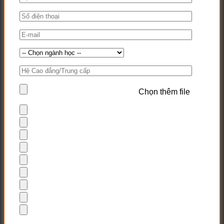
Chọn thêm file