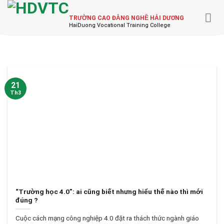
Skip
to
TRƯỜNG CAO ĐẲNG NGHỀ HẢI DƯƠNG
content
21
Th3
“Trường học 4.0”: ai cũng biết nhưng hiểu thế nào thì mới
đúng ?
Cuộc cách mạng công nghiệp 4.0 đặt ra thách thức ngành giáo