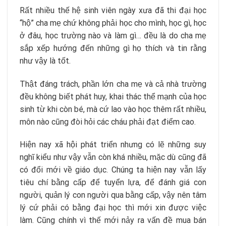
Rất nhiều thế hệ sinh viên ngày xưa đã thi đại học
“hộ” cha mẹ chứ không phải học cho mình, học gì, học
ở đâu, học trường nào và làm gì… đều là do cha mẹ
sắp xếp hướng đến những gì họ thích và tin rằng
như vậy là tốt.
Thật đáng trách, phần lớn cha mẹ và cả nhà trường
đều không biết phát huy, khai thác thể mạnh của học
sinh từ khi còn bé, mà cứ lao vào học thêm rất nhiều,
môn nào cũng đòi hỏi các cháu phải đạt điểm cao.
Hiện nay xã hội phát triển nhưng có lẽ những suy
nghĩ kiểu như vậy vẫn còn khá nhiều, mặc dù cũng đã
có đổi mới về giáo dục. Chúng ta hiện nay vẫn lấy
tiêu chí bằng cấp để tuyển lựa, để đánh giá con
người, quản lý con người qua bằng cấp, vậy nên tâm
lý cứ phải có bằng đại học thì mới xin được việc
làm. Cũng chính vì thế mới nảy ra vấn đề mua bán