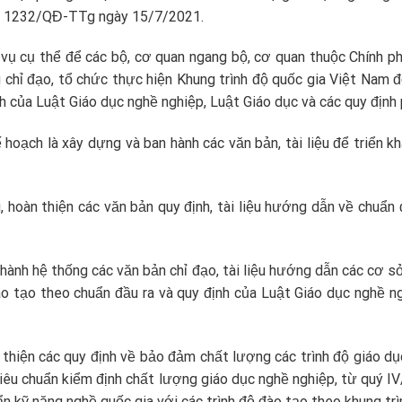
nh 1232/QĐ-TTg ngày 15/7/2021.
 vụ cụ thể để các bộ, cơ quan ngang bộ, cơ quan thuộc Chính ph
 chỉ đạo, tổ chức thực hiện Khung trình độ quốc gia Việt Nam đ
 của Luật Giáo dục nghề nghiệp, Luật Giáo dục và các quy định 
hoạch là xây dựng và ban hành các văn bản, tài liệu để triển k
, hoàn thiện các văn bản quy định, tài liệu hướng dẫn về chuẩn 
hành hệ thống các văn bản chỉ đạo, tài liệu hướng dẫn các cơ sở
ào tạo theo chuẩn đầu ra và quy định của Luật Giáo dục nghề 
 thiện các quy định về bảo đảm chất lượng các trình độ giáo d
, tiêu chuẩn kiểm định chất lượng giáo dục nghề nghiệp, từ quý
n kỹ năng nghề quốc gia với các trình độ đào tạo theo khung trì