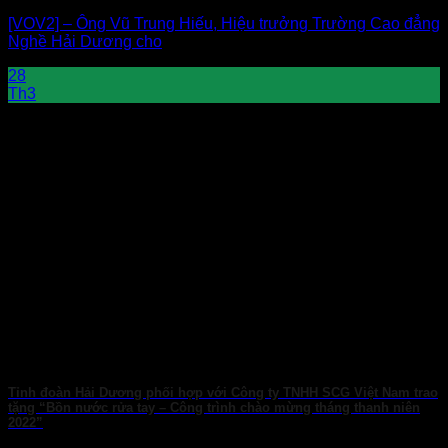
[VOV2] – Ông Vũ Trung Hiếu, Hiệu trưởng Trường Cao đẳng
Nghề Hải Dương cho
28
Th3
Tỉnh đoàn Hải Dương phối hợp với Công ty TNHH SCG Việt Nam trao
tặng “Bồn nước rửa tay – Công trình chào mừng tháng thanh niên
2022”