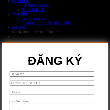
HT BĐCL
Hệ thống BĐCL
Kiểm định CL
Thư viện
Tài nguyên số
Danh mục tài liệu, giáo trình
Liên hệ
WooCommerce not Found
ĐĂNG KÝ