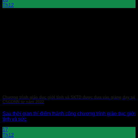
Th12
Chương trình giáo dục giới tính và SKTD được đưa vào giảng dạy tại
CSGDNN từ năm 2022
Sau thời gian thí điểm thành công chương trình giáo dục giới
tính và sức
17
Th12