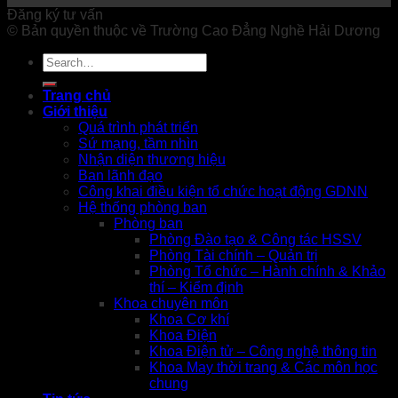
Đăng ký tư vấn
© Bản quyền thuộc về Trường Cao Đẳng Nghề Hải Dương
Trang chủ
Giới thiệu
Quá trình phát triển
Sứ mạng, tầm nhìn
Nhận diện thương hiệu
Ban lãnh đạo
Công khai điều kiện tổ chức hoạt động GDNN
Hệ thống phòng ban
Phòng ban
Phòng Đào tạo & Công tác HSSV
Phòng Tài chính – Quản trị
Phòng Tổ chức – Hành chính & Khảo
thí – Kiểm định
Khoa chuyên môn
Khoa Cơ khí
Khoa Điện
Khoa Điện tử – Công nghệ thông tin
Khoa May thời trang & Các môn học
chung