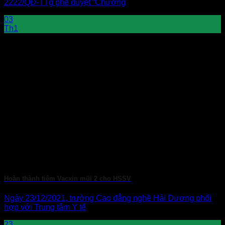
2222/QĐ-TTg phê duyệt “Chương
03
Th1
Hoàn thành tiêm Vacxin mũi 2 cho HSSV
Ngày 23/12/2021, trường Cao đẳng nghề Hải Dương phối
hợp với Trung tâm Y tế
23