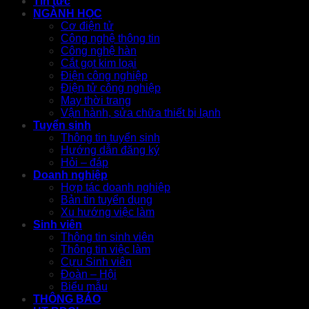
Tin tức
NGÀNH HỌC
Cơ điện tử
Công nghệ thông tin
Công nghệ hàn
Cắt gọt kim loại
Điện công nghiệp
Điện tử công nghiệp
May thời trang
Vận hành, sửa chữa thiết bị lạnh
Tuyển sinh
Thông tin tuyển sinh
Hướng dẫn đăng ký
Hỏi – đáp
Doanh nghiệp
Hợp tác doanh nghiệp
Bản tin tuyển dụng
Xu hướng việc làm
Sinh viên
Thông tin sinh viên
Thông tin việc làm
Cựu Sinh viên
Đoàn – Hội
Biểu mẫu
THÔNG BÁO