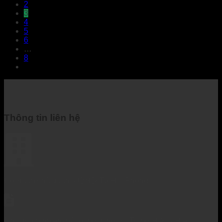
2
3
4
5
6
…
8
Thông tin liên hệ
Cơ quan chủ quản: UBND Tp Hải Phòng
Chịu trách nhiệm nội dung: Ông Vũ Trung Hiếu - Hiệu