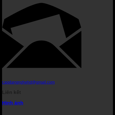
caodangnghehd@gmail.com
Liên kết
Hình ảnh