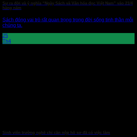
Sự ra đời và ý nghĩa “Ngày Sách và Văn hóa đọc Việt Nam” vào 21/4
hàng năm
Sách đóng vai trò rất quan trọng trong đời sống tinh thần mỗi
chúng ta.
25
Th4
Sinh viên trường nghề chỉ cần nộp hồ sơ đã có việc làm