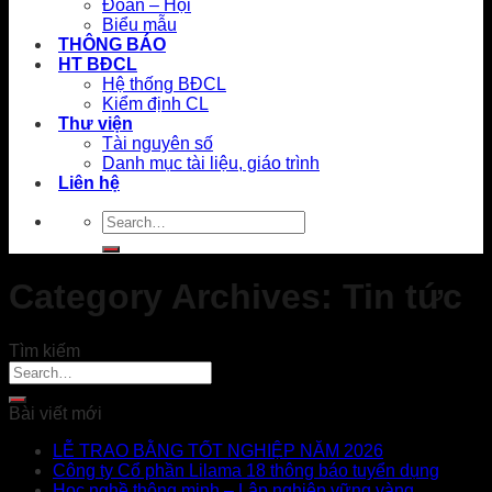
Đoàn – Hội
Biểu mẫu
THÔNG BÁO
HT BĐCL
Hệ thống BĐCL
Kiểm định CL
Thư viện
Tài nguyên số
Danh mục tài liệu, giáo trình
Liên hệ
Category Archives:
Tin tức
Tìm kiếm
Bài viết mới
LỄ TRAO BẰNG TỐT NGHIỆP NĂM 2026
Công ty Cổ phần Lilama 18 thông báo tuyển dụng
Học nghề thông minh – Lập nghiệp vững vàng