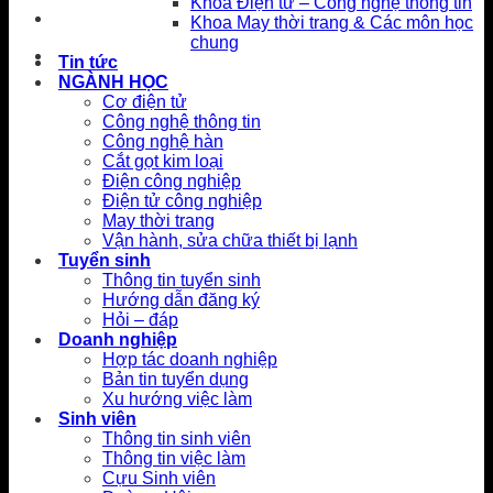
Khoa Điện tử – Công nghệ thông tin
Khoa May thời trang & Các môn học
chung
Tin tức
NGÀNH HỌC
Cơ điện tử
Công nghệ thông tin
Công nghệ hàn
Cắt gọt kim loại
Điện công nghiệp
Điện tử công nghiệp
May thời trang
Vận hành, sửa chữa thiết bị lạnh
Tuyển sinh
Thông tin tuyển sinh
Hướng dẫn đăng ký
Hỏi – đáp
Doanh nghiệp
Hợp tác doanh nghiệp
Bản tin tuyển dụng
Xu hướng việc làm
Sinh viên
Thông tin sinh viên
Thông tin việc làm
Cựu Sinh viên