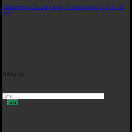
Đoàn trường Cao đẳng nghề Hải Dương đạt giải tại Lễ bế
mạc
Đăng ký
Đăng ký để nhận được được thông tin mới nhất từ chúng tôi.
Đang online: 0 Hôm nay: 59 Tháng này: 7937
Tổng lượt truy cập: 200115