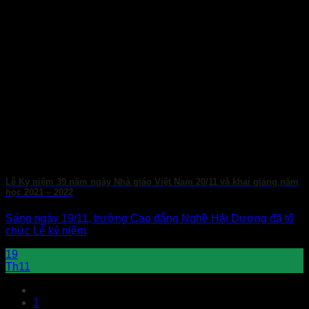
Lễ Kỷ niệm 39 năm ngày Nhà giáo Việt Nam 20/11 và khai giảng năm
học 2021 – 2022
Sáng ngày 19/11, trường Cao đẳng Nghề Hải Dương đã tổ
chức Lễ kỷ niệm
19
Th11
1